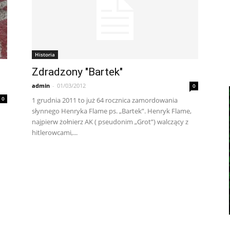
Historia
Zdradzony "Bartek"
admin
-
01/03/2012
0
0
1 grudnia 2011 to już 64 rocznica zamordowania
słynnego Henryka Flame ps. „Bartek”. Henryk Flame,
najpierw żołnierz AK ( pseudonim „Grot”) walczący z
hitlerowcami,...