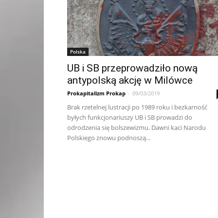
Polska
UB i SB przeprowadziło nową
antypolską akcję w Milówce
Prokapitalizm Prokap
-
09/03/2019
Brak rzetelnej lustracji po 1989 roku i bezkarność
byłych funkcjonariuszy UB i SB prowadzi do
odrodzenia się bolszewizmu. Dawni kaci Narodu
Polskiego znowu podnoszą...