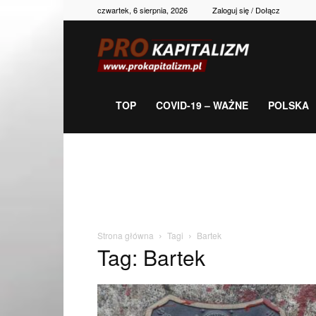
czwartek, 6 sierpnia, 2026
Zaloguj się / Dołącz
Prokapitalizm,
gospodarka,
TOP
COVID-19 – WAŻNE
POLSKA
polityka,
historia,
Strona główna
Tagi
Bartek
Tag: Bartek
newsy