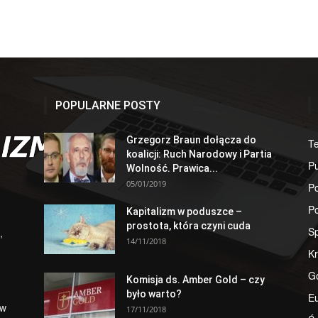
POPULARNE POSTY
Grzegorz Braun dołącza do
T
koalicji: Ruch Narodowy i Partia
Pu
Wolność. Prawica...
05/01/2019
Po
Po
Kapitalizm w poduszce –
prostota, która czyni cuda
S
,
14/11/2018
Kr
G
Komisja ds. Amber Gold – czy
było warto?
E
 w
17/11/2018