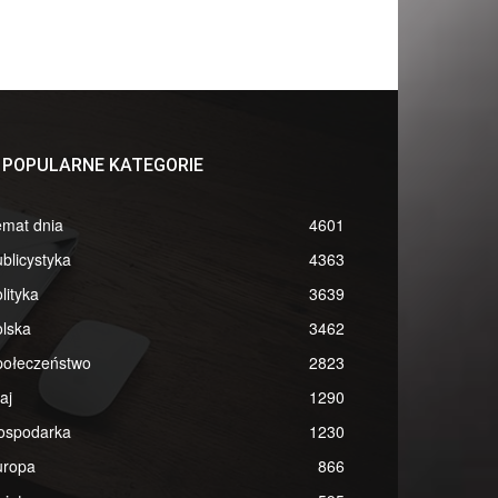
POPULARNE KATEGORIE
emat dnia
4601
blicystyka
4363
lityka
3639
lska
3462
połeczeństwo
2823
aj
1290
ospodarka
1230
uropa
866