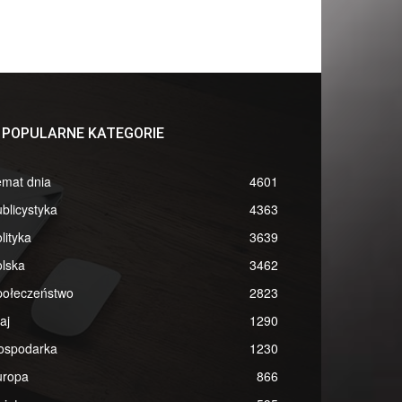
POPULARNE KATEGORIE
emat dnia
4601
blicystyka
4363
lityka
3639
lska
3462
połeczeństwo
2823
aj
1290
ospodarka
1230
uropa
866