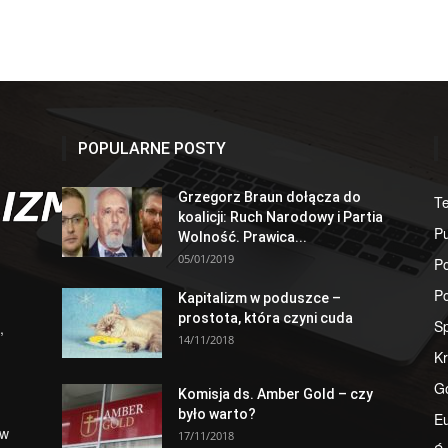
POPULARNE POSTY
Grzegorz Braun dołącza do
T
koalicji: Ruch Narodowy i Partia
Pu
Wolność. Prawica...
05/01/2019
Po
Po
Kapitalizm w poduszce –
prostota, która czyni cuda
S
,
14/11/2018
Kr
G
Komisja ds. Amber Gold – czy
było warto?
E
 w
17/11/2018