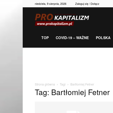
niedziela, 9 sierpnia, 2026
Zaloguj się / Dołącz
Prokapitalizm,
gospodarka,
TOP
COVID-19 – WAŻNE
POLSKA
polityka,
historia,
Strona główna
Tagi
Bartłomiej Fetner
Tag: Bartłomiej Fetner
newsy