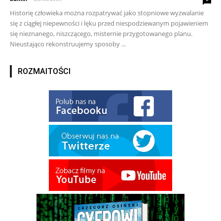
Historię człowieka można rozpatrywać jako stopniowe wyzwalanie
się z ciągłej niepewności i lęku przed niespodziewanym pojawieniem
się nieznanego, niszczącego, misternie przygotowanego planu.
Nieustająco rekonstruujemy sposoby ...
ROZMAITOŚCI