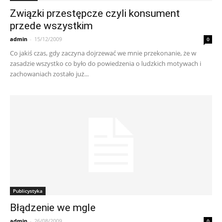
Związki przestępcze czyli konsument
przede wszystkim
admin
-
15/12/2009
0
Co jakiś czas, gdy zaczyna dojrzewać we mnie przekonanie, że w
zasadzie wszystko co było do powiedzenia o ludzkich motywach i
zachowaniach zostało już...
Publicystyka
Błądzenie we mgle
admin
-
26/08/2009
0