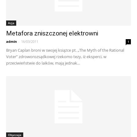
Azja
Metafora zniszczonej elektrowni
admin
-
16/03/2011
1
Bryan Caplan broni w swojej książce pt. „The Myth of the Rational
Voter” zdroworozsądkowej rzekomo tezy, iż eksperci, w
przeciwieństwie do laików, mają jednak...
Obyczaje