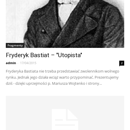
Fragmenty
Fryderyk Bastiat – "Utopista"
admin
-
17/04/2015
2
Fryderyka Bastiata nie trzeba przedstawiać zwolennikom wolnego
rynku. Jednak jego działa wciąż warto przypominać. Prezentujemy
dziś - dzięki uprzejmości p. Mariusza Wojtenko i strony...