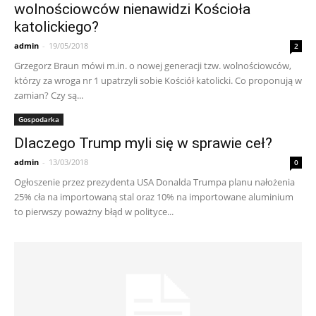
wolnościowców nienawidzi Kościoła
katolickiego?
admin
-
19/05/2018
2
Grzegorz Braun mówi m.in. o nowej generacji tzw. wolnościowców,
którzy za wroga nr 1 upatrzyli sobie Kościół katolicki. Co proponują w
zamian? Czy są...
Gospodarka
Dlaczego Trump myli się w sprawie ceł?
admin
-
13/03/2018
0
Ogłoszenie przez prezydenta USA Donalda Trumpa planu nałożenia
25% cła na importowaną stal oraz 10% na importowane aluminium
to pierwszy poważny błąd w polityce...