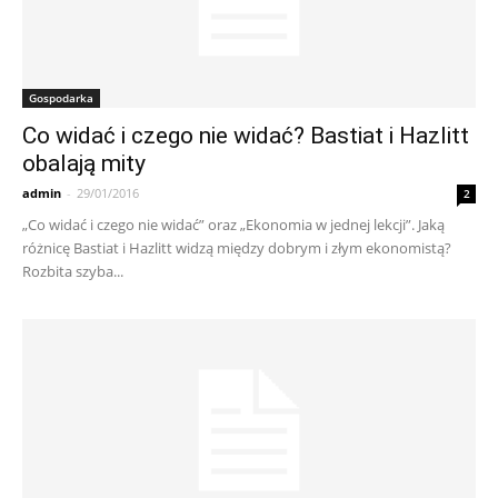
Gospodarka
Co widać i czego nie widać? Bastiat i Hazlitt
obalają mity
admin
-
29/01/2016
2
„Co widać i czego nie widać” oraz „Ekonomia w jednej lekcji”. Jaką
różnicę Bastiat i Hazlitt widzą między dobrym i złym ekonomistą?
Rozbita szyba...