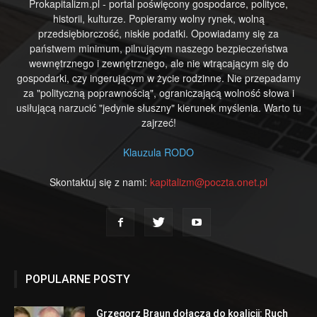
Prokapitalizm.pl - portal poświęcony gospodarce, polityce,
historii, kulturze. Popieramy wolny rynek, wolną
przedsiębiorczość, niskie podatki. Opowiadamy się za
państwem minimum, pilnującym naszego bezpieczeństwa
wewnętrznego i zewnętrznego, ale nie wtrącającym się do
gospodarki, czy ingerującym w życie rodzinne. Nie przepadamy
za "polityczną poprawnością", ograniczającą wolność słowa i
usiłującą narzucić "jedynie słuszny" kierunek myślenia. Warto tu
zajrzeć!
Klauzula RODO
Skontaktuj się z nami:
kapitalizm@poczta.onet.pl
POPULARNE POSTY
Grzegorz Braun dołącza do koalicji: Ruch