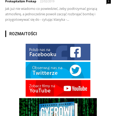
Prokapitalizm Prokap
-
22/02/2019
1
Jak już nie wiadomo co powiedzieć, żeby podtrzymać gorącą
atmosferę, a jednocześnie powoli zacząć rozbrajać bombę i
przygotowywać się do - cytując klasyka -...
ROZMAITOŚCI