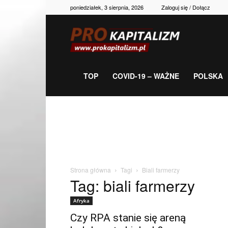
poniedziałek, 3 sierpnia, 2026
Zaloguj się / Dołącz
Prokapitalizm,
gospodarka,
TOP
COVID-19 – WAŻNE
POLSKA
polityka,
historia,
Strona główna
Tagi
Biali farmerzy
Tag: biali farmerzy
newsy
Afryka
Czy RPA stanie się areną