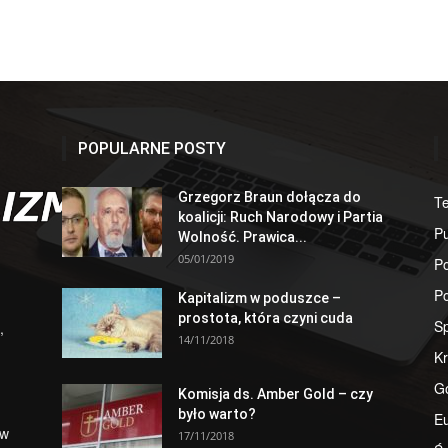
POPULARNE POSTY
Grzegorz Braun dołącza do
T
koalicji: Ruch Narodowy i Partia
Pu
Wolność. Prawica...
05/01/2019
Po
Po
Kapitalizm w poduszce –
prostota, która czyni cuda
S
,
14/11/2018
Kr
G
Komisja ds. Amber Gold – czy
było warto?
E
 w
17/11/2018