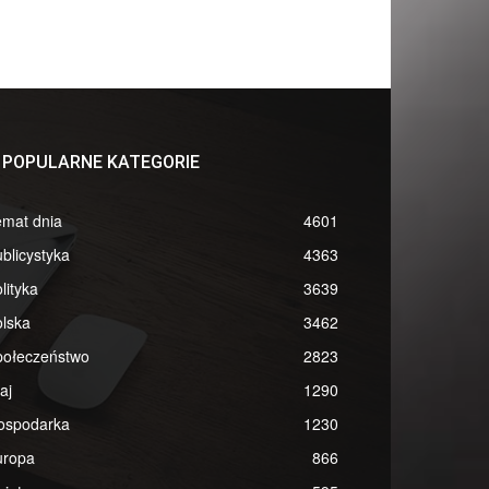
POPULARNE KATEGORIE
emat dnia
4601
blicystyka
4363
lityka
3639
lska
3462
połeczeństwo
2823
aj
1290
ospodarka
1230
uropa
866