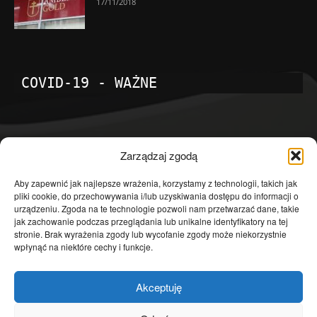
17/11/2018
COVID-19 - WAŻNE
POPULARNE KATEGORIE
Zarządzaj zgodą
Temat dnia
4601
Aby zapewnić jak najlepsze wrażenia, korzystamy z technologii, takich jak
pliki cookie, do przechowywania i/lub uzyskiwania dostępu do informacji o
Publicystyka
4363
urządzeniu. Zgoda na te technologie pozwoli nam przetwarzać dane, takie
jak zachowanie podczas przeglądania lub unikalne identyfikatory na tej
Polityka
3639
stronie. Brak wyrażenia zgody lub wycofanie zgody może niekorzystnie
Polska
3462
wpłynąć na niektóre cechy i funkcje.
Społeczeństwo
2823
Akceptuję
Kraj
1290
Gospodarka
1230