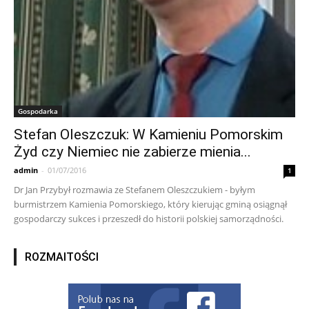
Gospodarka
Stefan Oleszczuk: W Kamieniu Pomorskim
Żyd czy Niemiec nie zabierze mienia...
admin
-
01/07/2016
1
Dr Jan Przybył rozmawia ze Stefanem Oleszczukiem - byłym
burmistrzem Kamienia Pomorskiego, który kierując gminą osiągnął
gospodarczy sukces i przeszedł do historii polskiej samorządności.
ROZMAITOŚCI