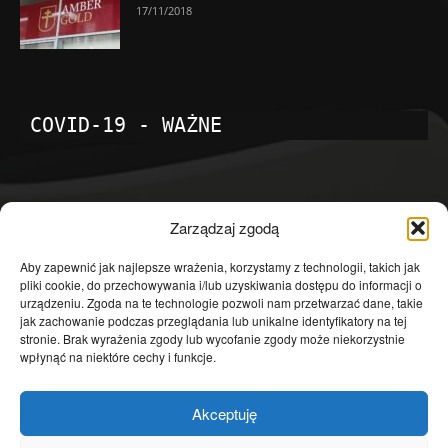
17/11/2018
COVID-19 - WAŻNE
POPULARNE KATEGORIE
Zarządzaj zgodą
Temat dnia
4601
Aby zapewnić jak najlepsze wrażenia, korzystamy z technologii, takich jak
pliki cookie, do przechowywania i/lub uzyskiwania dostępu do informacji o
Publicystyka
4363
urządzeniu. Zgoda na te technologie pozwoli nam przetwarzać dane, takie
jak zachowanie podczas przeglądania lub unikalne identyfikatory na tej
Polityka
3639
stronie. Brak wyrażenia zgody lub wycofanie zgody może niekorzystnie
Polska
3462
wpłynąć na niektóre cechy i funkcje.
Społeczeństwo
2823
Akceptuję
Kraj
1290