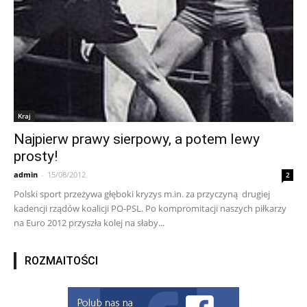
Kraj
Najpierw prawy sierpowy, a potem lewy
prosty!
admin
-
15/08/2012
2
Polski sport przeżywa głęboki kryzys m.in. za przyczyną drugiej
kadencji rządów koalicji PO-PSL. Po kompromitacji naszych piłkarzy
na Euro 2012 przyszła kolej na słaby...
ROZMAITOŚCI