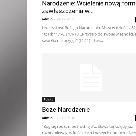
Narodzenie: Wcielenie nową form
zawłaszczenia w...
admin
-
24/12/2012
Uroczystość Bożego Narodzenia, Msza w dzień. Iz 52
10; Hbr 1,1-6; J 1,1-18. „Przyszło do swojej własności, 
swoi Go nie przyjęli” (J 1,11) – ten...
Polska
Boże Narodzenie
admin
-
24/12/2010
"Bóg się rodzi, moc truchleje"... Słowa tej kolędy już
rozbrzmiewają w kościołach i naszych domach... Nie