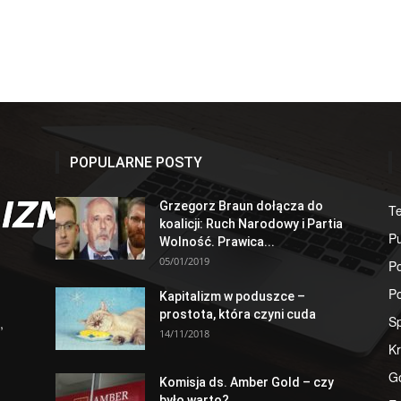
POPULARNE POSTY
Grzegorz Braun dołącza do
T
koalicji: Ruch Narodowy i Partia
Pu
Wolność. Prawica...
05/01/2019
Po
Po
Kapitalizm w poduszce –
prostota, która czyni cuda
S
,
14/11/2018
Kr
G
Komisja ds. Amber Gold – czy
było warto?