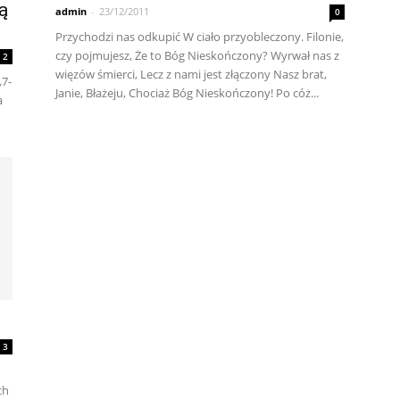
ą
admin
-
23/12/2011
0
Przychodzi nas odkupić W ciało przyobleczony. Filonie,
czy pojmujesz, Że to Bóg Nieskończony? Wyrwał nas z
2
więzów śmierci, Lecz z nami jest złączony Nasz brat,
,7-
Janie, Błażeju, Chociaż Bóg Nieskończony! Po cóż...
a
3
ch