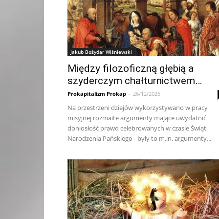
Jakub Bożydar Wiśniewski
Między filozoficzną głębią a
szyderczym chałturnictwem…
Prokapitalizm Prokap
-
26/12/2025
Na przestrzeni dziejów wykorzystywano w pracy
misyjnej rozmaite argumenty mające uwydatnić
doniosłość prawd celebrowanych w czasie Świąt
Narodzenia Pańskiego - były to m.in. argumenty...