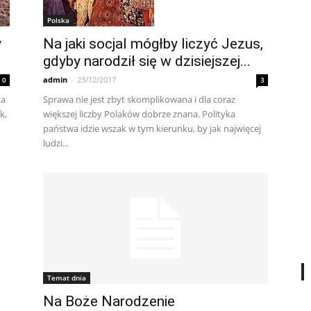
Polska
y
Na jaki socjal mógłby liczyć Jezus,
gdyby narodził się w dzisiejszej...
admin
-
23/12/2017
0
3
ca
Sprawa nie jest zbyt skomplikowana i dla coraz
k,
większej liczby Polaków dobrze znana. Polityka
państwa idzie wszak w tym kierunku, by jak najwięcej
ludzi...
Temat dnia
Na Boże Narodzenie