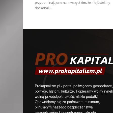
przypominają one nam wszystkim, że nie jesteśmy
doskonali,...
Prokapitalizm.pl - portal poświęcony gospodarce,
polityce, historii, kulturze. Popieramy wolny rynek
wolną przedsiębiorczość, niskie podatki.
Opowiadamy się za państwem minimum,
pilnującym naszego bezpieczeństwa
wewnętrznego i zewnętrznego, ale nie