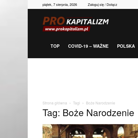
piątek, 7 sierpnia, 2026
Zaloguj się / Dołącz
Prokapitalizm,
gospodarka,
TOP
COVID-19 – WAŻNE
POLSKA
polityka,
historia,
Strona główna
Tagi
Boże Narodzenie
Tag: Boże Narodzenie
newsy