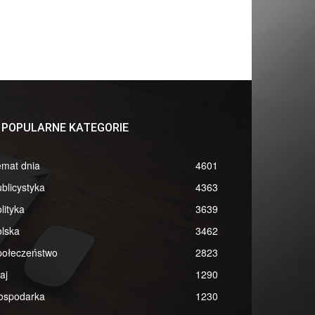
POPULARNE KATEGORIE
emat dnia
4601
blicystyka
4363
lityka
3639
lska
3462
połeczeństwo
2823
aj
1290
ospodarka
1230