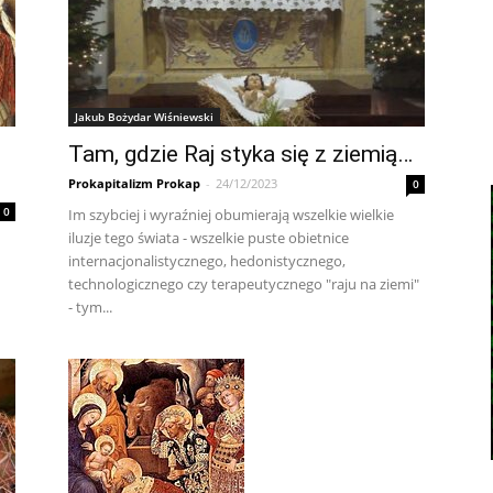
Jakub Bożydar Wiśniewski
Tam, gdzie Raj styka się z ziemią…
Prokapitalizm Prokap
-
24/12/2023
0
0
Im szybciej i wyraźniej obumierają wszelkie wielkie
iluzje tego świata - wszelkie puste obietnice
internacjonalistycznego, hedonistycznego,
technologicznego czy terapeutycznego "raju na ziemi"
- tym...