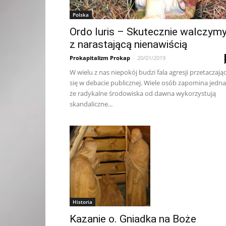
Polska
Ordo Iuris – Skutecznie walczym
z narastającą nienawiścią
Prokapitalizm Prokap
-
20/01/2019
W wielu z nas niepokój budzi fala agresji przetaczają
się w debacie publicznej. Wiele osób zapomina jedna
że radykalne środowiska od dawna wykorzystują
skandaliczne...
Historia
Kazanie o. Gniadka na Boże