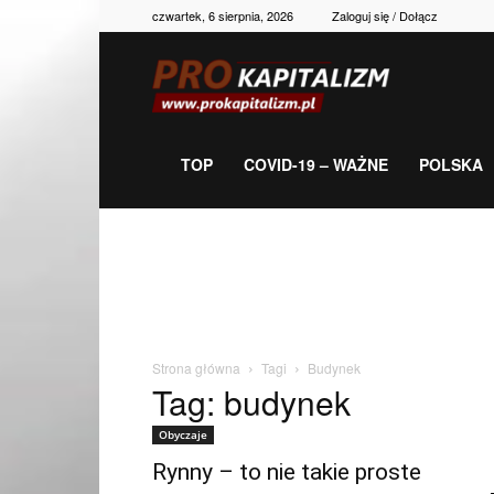
czwartek, 6 sierpnia, 2026
Zaloguj się / Dołącz
Prokapitalizm,
gospodarka,
TOP
COVID-19 – WAŻNE
POLSKA
polityka,
historia,
Strona główna
Tagi
Budynek
Tag: budynek
newsy
Obyczaje
Rynny – to nie takie proste