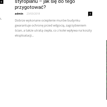
styropianu – jak się do tego
0
przygotować?
admin
-
23/03/2018
0
e,
Dobrze wykonane ocieplenie murów budynku
gwarantuje ochronę przed wilgocią, zagrzybieniem
ścian, a także utratą ciepła, co z kolei wpływa na koszty
eksploatacji...