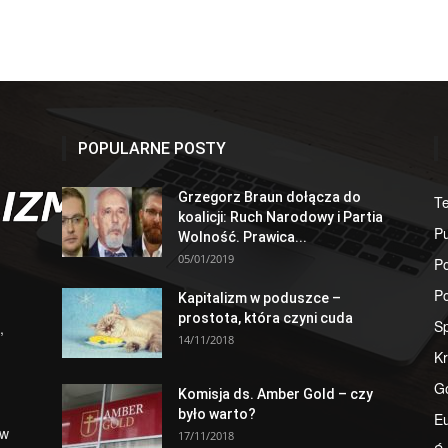
POPULARNE POSTY
Grzegorz Braun dołącza do
T
koalicji: Ruch Narodowy i Partia
Pu
Wolność. Prawica...
05/01/2019
Po
Po
Kapitalizm w poduszce –
prostota, która czyni cuda
S
,
14/11/2018
Kr
G
Komisja ds. Amber Gold – czy
było warto?
E
 w
17/11/2018