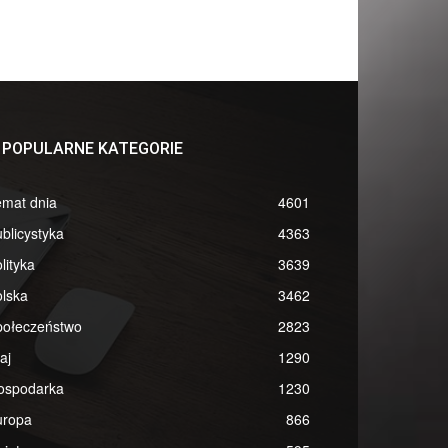
POPULARNE KATEGORIE
emat dnia
4601
blicystyka
4363
lityka
3639
lska
3462
połeczeństwo
2823
aj
1290
ospodarka
1230
uropa
866