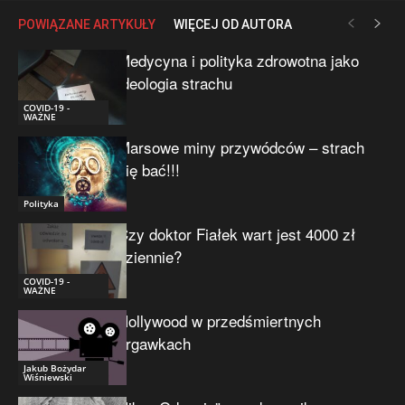
POWIĄZANE ARTYKUŁY
WIĘCEJ OD AUTORA
Medycyna i polityka zdrowotna jako
ideologia strachu
COVID-19 -
WAŻNE
Marsowe miny przywódców – strach
się bać!!!
Polityka
Czy doktor Fiałek wart jest 4000 zł
dziennie?
COVID-19 -
WAŻNE
Hollywood w przedśmiertnych
drgawkach
Jakub Bożydar
Wiśniewski