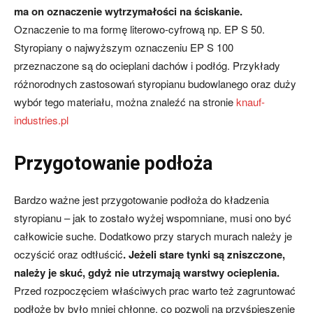
ma on oznaczenie wytrzymałości na ściskanie.
Oznaczenie to ma formę literowo-cyfrową np. EP S 50.
Styropiany o najwyższym oznaczeniu EP S 100
przeznaczone są do ocieplani dachów i podłóg. Przykłady
różnorodnych zastosowań styropianu budowlanego oraz duży
wybór tego materiału, można znaleźć na stronie
knauf-
industries.pl
Przygotowanie podłoża
Bardzo ważne jest przygotowanie podłoża do kładzenia
styropianu – jak to zostało wyżej wspomniane, musi ono być
całkowicie suche. Dodatkowo przy starych murach należy je
oczyścić oraz odtłuścić
. Jeżeli stare tynki są zniszczone,
należy je skuć, gdyż nie utrzymają warstwy ocieplenia.
Przed rozpoczęciem właściwych prac warto też zagruntować
podłoże by było mniej chłonne, co pozwoli na przyśpieszenie