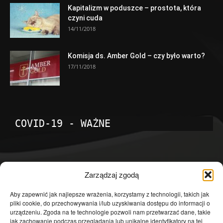
Kapitalizm w poduszce – prostota, która
czyni cuda
14/11/2018
Komisja ds. Amber Gold – czy było warto?
17/11/2018
COVID-19 - WAŻNE
POPULARNE KATEGORIE
Zarządzaj zgodą
Temat dnia
4602
Aby zapewnić jak najlepsze wrażenia, korzystamy z technologii, takich jak
pliki cookie, do przechowywania i/lub uzyskiwania dostępu do informacji o
Publicystyka
4364
urządzeniu. Zgoda na te technologie pozwoli nam przetwarzać dane, takie
jak zachowanie podczas przeglądania lub unikalne identyfikatory na tej