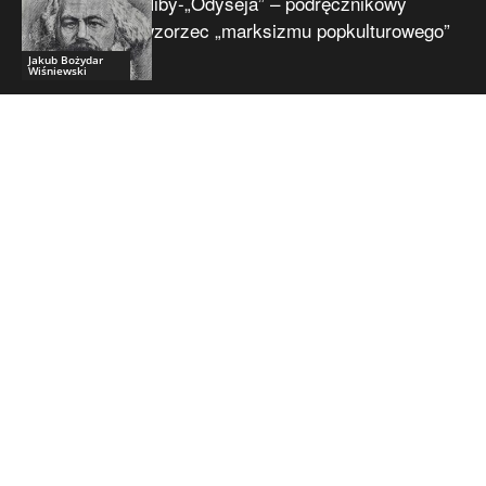
Niby-„Odyseja” – podręcznikowy
wzorzec „marksizmu popkulturowego”
Jakub Bożydar
Wiśniewski