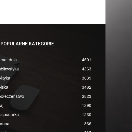
POPULARNE KATEGORIE
emat dnia
4601
blicystyka
4363
lityka
3639
lska
3462
połeczeństwo
2823
aj
1290
ospodarka
1230
uropa
866