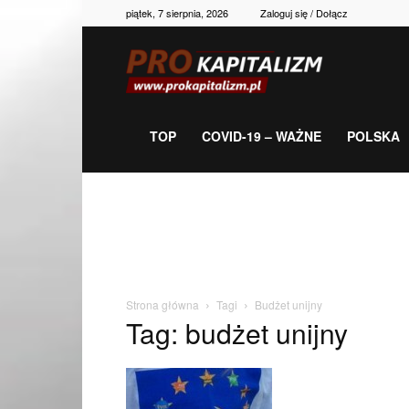
piątek, 7 sierpnia, 2026
Zaloguj się / Dołącz
Prokapitalizm,
gospodarka,
TOP
COVID-19 – WAŻNE
POLSKA
polityka,
historia,
Strona główna
Tagi
Budżet unijny
Tag: budżet unijny
newsy