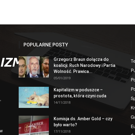
POPULARNE POSTY
Grzegorz Braun dołącza do
T
koalicji: Ruch Narodowy i Partia
Pu
Wolność. Prawica...
05/01/2019
Po
Po
Kapitalizm w poduszce –
prostota, która czyni cuda
S
,
14/11/2018
Kr
G
Komisja ds. Amber Gold – czy
było warto?
E
 w
17/11/2018