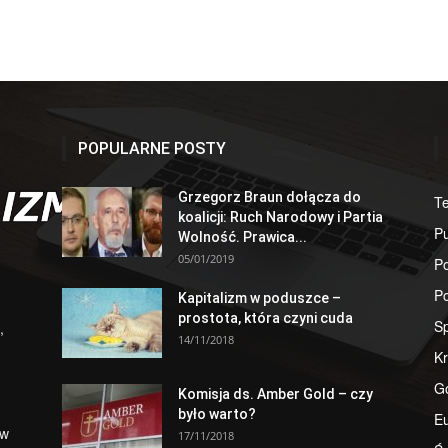
POPULARNE POSTY
Grzegorz Braun dołącza do
T
koalicji: Ruch Narodowy i Partia
Pu
Wolność. Prawica...
05/01/2019
Po
Po
Kapitalizm w poduszce –
prostota, która czyni cuda
S
,
14/11/2018
Kr
G
Komisja ds. Amber Gold – czy
było warto?
E
 w
17/11/2018