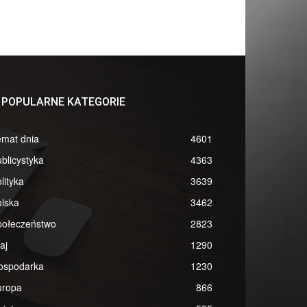
POPULARNE KATEGORIE
emat dnia
4601
blicystyka
4363
lityka
3639
lska
3462
połeczeństwo
2823
aj
1290
ospodarka
1230
uropa
866