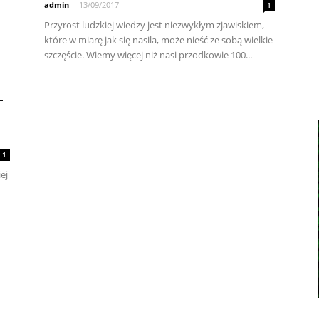
admin
-
13/09/2017
1
Przyrost ludzkiej wiedzy jest niezwykłym zjawiskiem,
które w miarę jak się nasila, może nieść ze sobą wielkie
szczęście. Wiemy więcej niż nasi przodkowie 100...
-
1
ej