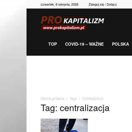
czwartek, 6 sierpnia, 2026
Zaloguj się / Dołącz
Prokapitalizm,
gospodarka,
TOP
COVID-19 – WAŻNE
POLSKA
polityka,
historia,
Strona główna
Tagi
Centralizacja
Tag: centralizacja
newsy