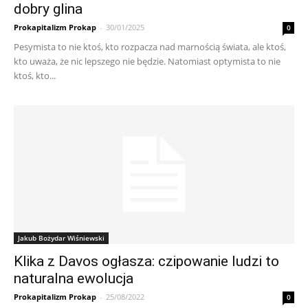
dobry glina
Prokapitalizm Prokap
-
30/01/2025
0
Pesymista to nie ktoś, kto rozpacza nad marnością świata, ale ktoś,
kto uważa, że nic lepszego nie będzie. Natomiast optymista to nie
ktoś, kto...
Jakub Bożydar Wiśniewski
Klika z Davos ogłasza: czipowanie ludzi to
naturalna ewolucja
Prokapitalizm Prokap
-
25/08/2022
0