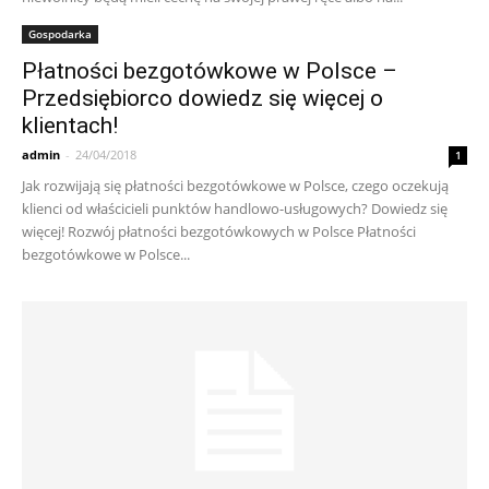
Gospodarka
Płatności bezgotówkowe w Polsce –
Przedsiębiorco dowiedz się więcej o
klientach!
admin
-
24/04/2018
1
Jak rozwijają się płatności bezgotówkowe w Polsce, czego oczekują
klienci od właścicieli punktów handlowo-usługowych? Dowiedz się
więcej! Rozwój płatności bezgotówkowych w Polsce Płatności
bezgotówkowe w Polsce...