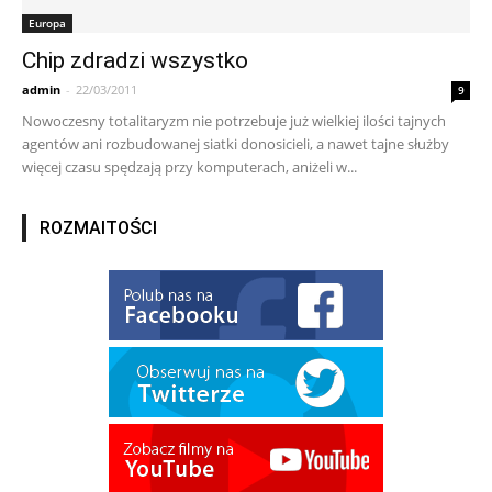
Europa
Chip zdradzi wszystko
admin
-
22/03/2011
9
Nowoczesny totalitaryzm nie potrzebuje już wielkiej ilości tajnych
agentów ani rozbudowanej siatki donosicieli, a nawet tajne służby
więcej czasu spędzają przy komputerach, aniżeli w...
ROZMAITOŚCI