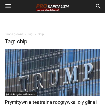
Strona główna
Tagi
Chip
Tag: chip
Jakub Bożydar Wiśniewski
Prymitywnie teatralna rozgrywka: zły glina i