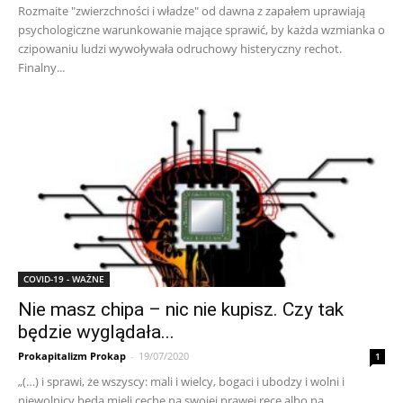
Rozmaite "zwierzchności i władze" od dawna z zapałem uprawiają
psychologiczne warunkowanie mające sprawić, by każda wzmianka o
czipowaniu ludzi wywoływała odruchowy histeryczny rechot.
Finalny...
COVID-19 - WAŻNE
Nie masz chipa – nic nie kupisz. Czy tak
będzie wyglądała...
Prokapitalizm Prokap
-
19/07/2020
1
„(…) i sprawi, że wszyscy: mali i wielcy, bogaci i ubodzy i wolni i
niewolnicy będą mieli cechę na swojej prawej ręce albo na...