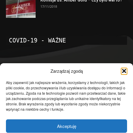
17/11/2018
COVID-19 - WAŻNE
POPULARNE KATEGORIE
Zarządzaj zgodą
Temat dnia
4601
Aby zapewnić jak najlepsze wrażenia, korzystamy z technologii, takich jak
pliki cookie, do przechowywania i/lub uzyskiwania dostępu do informacji o
Publicystyka
4363
urządzeniu. Zgoda na te technologie pozwoli nam przetwarzać dane, takie
jak zachowanie podczas przeglądania lub unikalne identyfikatory na tej
Polityka
3639
stronie. Brak wyrażenia zgody lub wycofanie zgody może niekorzystnie
Polska
3462
wpłynąć na niektóre cechy i funkcje.
Społeczeństwo
2823
Akceptuję
Kraj
1290