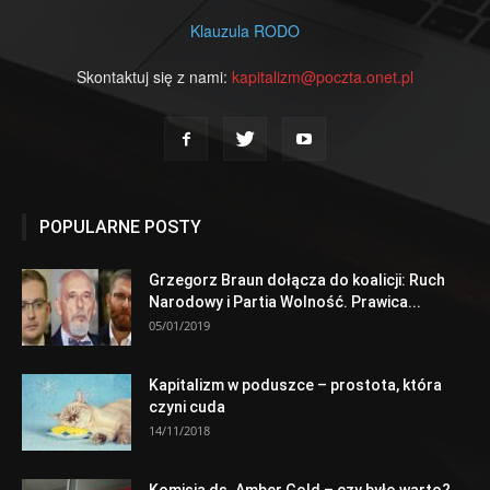
Klauzula RODO
Skontaktuj się z nami:
kapitalizm@poczta.onet.pl
POPULARNE POSTY
Grzegorz Braun dołącza do koalicji: Ruch
Narodowy i Partia Wolność. Prawica...
05/01/2019
Kapitalizm w poduszce – prostota, która
czyni cuda
14/11/2018
Komisja ds. Amber Gold – czy było warto?