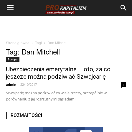
Strona główna
Tagi
Dan Mitchell
Tag: Dan Mitchell
Europa
Ubezpieczenia emerytalne – oto, za co
jeszcze można podziwiać Szwajcarię
admin
-
22/10/2017
1
Szwajcarię można podziwiać za wiele rzeczy, szczególnie w
porównaniu z jej rozrzutnymi sąsiadami.
ROZMAITOŚCI