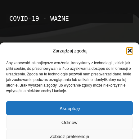
COVID-19 - WAŻNE
POPULARNE KATEGORIE
Zarządzaj zgodą
Temat dnia
4601
Aby zapewnić jak najlepsze wrażenia, korzystamy z technologii, takich jak
pliki cookie, do przechowywania i/lub uzyskiwania dostępu do informacji o
Publicystyka
4363
urządzeniu. Zgoda na te technologie pozwoli nam przetwarzać dane, takie
jak zachowanie podczas przeglądania lub unikalne identyfikatory na tej
Polityka
3639
stronie. Brak wyrażenia zgody lub wycofanie zgody może niekorzystnie
Polska
3462
wpłynąć na niektóre cechy i funkcje.
Społeczeństwo
2823
Akceptuję
Kraj
1290
Gospodarka
1230
Odmów
Europa
866
Zobacz preferencje
Świat
595