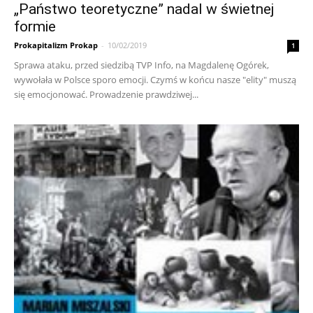
„Państwo teoretyczne” nadal w świetnej
formie
Prokapitalizm Prokap
-
10/02/2019
1
Sprawa ataku, przed siedzibą TVP Info, na Magdalenę Ogórek,
wywołała w Polsce sporo emocji. Czymś w końcu nasze "elity" muszą
się emocjonować. Prowadzenie prawdziwej...