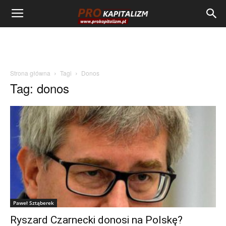
Strona główna
Tagi
Donos
Tag: donos
Paweł Sztąberek
Ryszard Czarnecki donosi na Polskę?