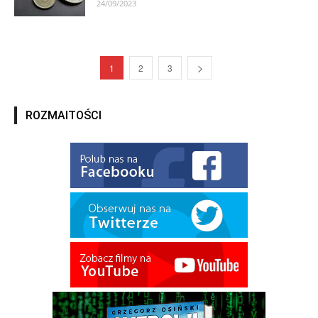
24/09/2023
1
2
3
ROZMAITOŚCI