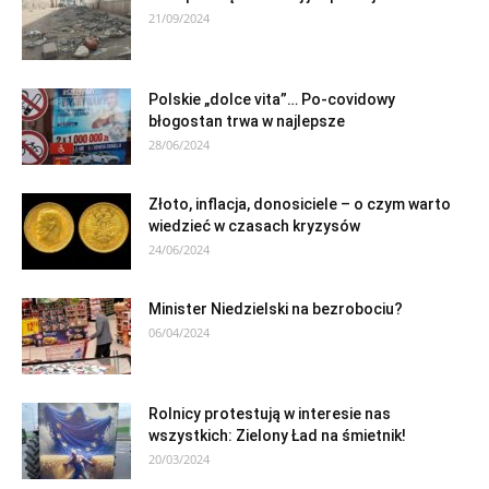
21/09/2024
Polskie „dolce vita”… Po-covidowy
błogostan trwa w najlepsze
28/06/2024
Złoto, inflacja, donosiciele – o czym warto
wiedzieć w czasach kryzysów
24/06/2024
Minister Niedzielski na bezrobociu?
06/04/2024
Rolnicy protestują w interesie nas
wszystkich: Zielony Ład na śmietnik!
20/03/2024