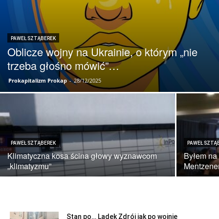
PAWEŁ SZTĄBEREK
Oblicze wojny na Ukrainie, o którym „nie
trzeba głośno mówić”…
Prokapitalizm Prokap
-
28/12/2025
PAWEŁ SZTĄBEREK
PAWEŁ SZTĄ
Klimatyczna kosa ścina głowy wyznawcom
Byłem na 
„klimatyzmu”
Mentzen
Stan po… Lądek Zdrój jak po wojnie