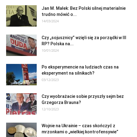
Jan M. Małek: Bez Polski silnej materialnie
trudno mówić o...
14/03/2024
Czy „sojusznicy” wzięli się za porządki w III
RP? Polska na...
10/01/2024
Po eksperymencie na ludziach czas na
eksperyment na silnikach?
03/12/2023
Czy wyobrażacie sobie przyszły sejm bez
Grzegorza Brauna?
12/10/2023
Wojnie na Ukrainie – czas skończyć z
mrzonkami o „wielkiej kontrofensywie”