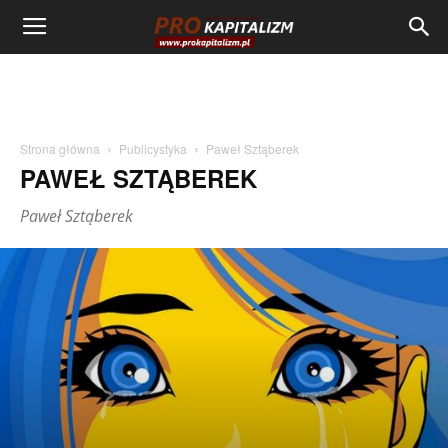
Strona główna
Publicystyka
Paweł Sztąberek
PAWEŁ SZTĄBEREK
Paweł Sztąberek