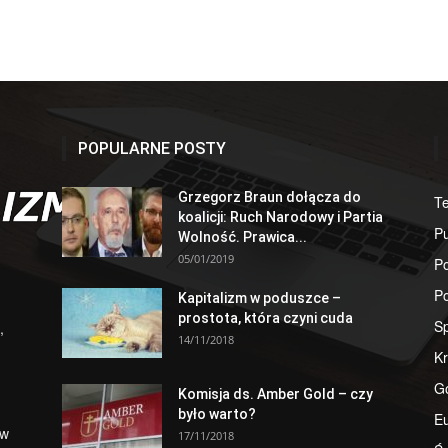
POPULARNE POSTY
Grzegorz Braun dołącza do
T
koalicji: Ruch Narodowy i Partia
Pu
Wolność. Prawica...
05/01/2019
Po
Po
Kapitalizm w poduszce –
prostota, która czyni cuda
S
,
14/11/2018
Kr
G
Komisja ds. Amber Gold – czy
było warto?
E
 w
17/11/2018