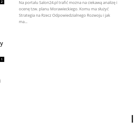
2
Na portalu Salon24.pl trafić można na ciekawą analizę i
ocenę tzw. planu Morawieckiego. Komu ma służyć
Strategia na Rzecz Odpowiedzialnego Rozwoju i jak
ma...
y
1
j