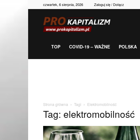
czwartek, 6 sierpnia, 2026
Zaloguj się / Dołącz
Prokapitalizm,
gospodarka,
TOP
COVID-19 – WAŻNE
POLSKA
polityka,
historia,
Strona główna
Tagi
Elektromobilność
Tag: elektromobilność
newsy