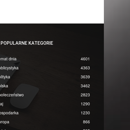
POPULARNE KATEGORIE
emat dnia
4601
blicystyka
4363
lityka
3639
lska
3462
połeczeństwo
2823
aj
1290
ospodarka
1230
uropa
866