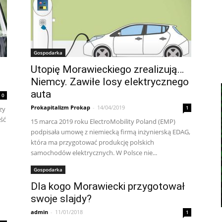
Gospodarka
Utopię Morawieckiego zrealizują…
Niemcy. Zawiłe losy elektrycznego
auta
0
Prokapitalizm Prokap
-
14/04/2019
1
zy
ść
15 marca 2019 roku ElectroMobility Poland (EMP)
podpisała umowę z niemiecką firmą inżynierską EDAG,
która ma przygotować produkcję polskich
samochodów elektrycznych. W Polsce nie...
Gospodarka
Dla kogo Morawiecki przygotował
swoje slajdy?
admin
-
11/01/2018
1