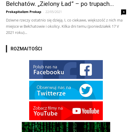
Bełchatów. „Zielony Ład” – po trupach...
Prokapitalizm Prokap
-
22/05/2021
4
Dziwne rzeczy ostatnio się dzieją. I, co ciekawe, większość z nich ma
miejsce w Bełchatowie i okolicy. Kilka dni temu (poniedziałek 17 V
2021 roku)...
ROZMAITOŚCI