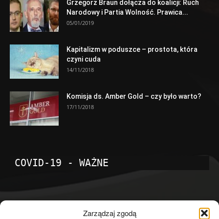
Grzegorz Braun dołącza do koalicji: Ruch
Narodowy i Partia Wolność. Prawica...
05/01/2019
Kapitalizm w poduszce – prostota, która
czyni cuda
14/11/2018
Komisja ds. Amber Gold – czy było warto?
17/11/2018
COVID-19 - WAŻNE
POPULARNE KATEGORIE
Zarządzaj zgodą