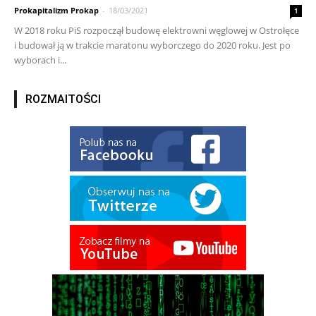
Prokapitalizm Prokap
-
18/03/2021
1
W 2018 roku PiS rozpoczął budowę elektrowni węglowej w Ostrołęce
i budował ją w trakcie maratonu wyborczego do 2020 roku. Jest po
wyborach i...
ROZMAITOŚCI