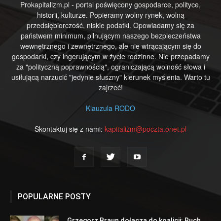
Prokapitalizm.pl - portal poświęcony gospodarce, polityce,
historii, kulturze. Popieramy wolny rynek, wolną
przedsiębiorczość, niskie podatki. Opowiadamy się za
państwem minimum, pilnującym naszego bezpieczeństwa
wewnętrznego i zewnętrznego, ale nie wtrącającym się do
gospodarki, czy ingerującym w życie rodzinne. Nie przepadamy
za "polityczną poprawnością", ograniczającą wolność słowa i
usiłującą narzucić "jedynie słuszny" kierunek myślenia. Warto tu
zajrzeć!
Klauzula RODO
Skontaktuj się z nami:
kapitalizm@poczta.onet.pl
POPULARNE POSTY
Grzegorz Braun dołącza do koalicji: Ruch