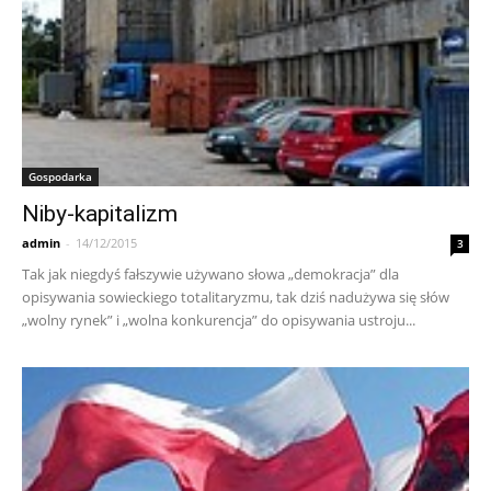
Gospodarka
Niby-kapitalizm
admin
-
14/12/2015
3
Tak jak niegdyś fałszywie używano słowa „demokracja” dla
opisywania sowieckiego totalitaryzmu, tak dziś nadużywa się słów
„wolny rynek” i „wolna konkurencja” do opisywania ustroju...