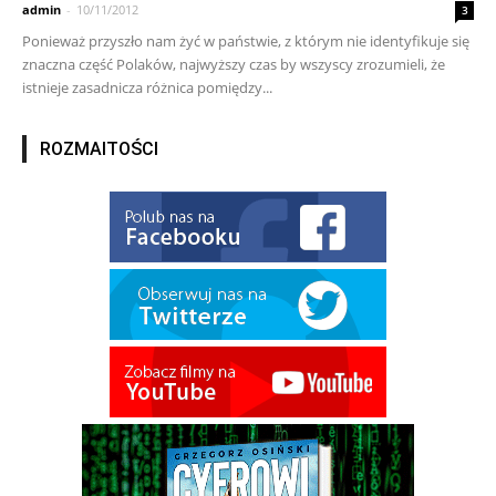
admin
-
10/11/2012
3
Ponieważ przyszło nam żyć w państwie, z którym nie identyfikuje się
znaczna część Polaków, najwyższy czas by wszyscy zrozumieli, że
istnieje zasadnicza różnica pomiędzy...
ROZMAITOŚCI