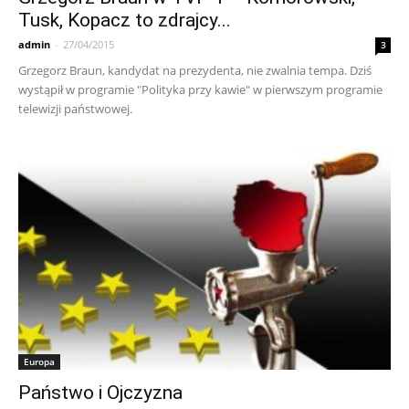
Tusk, Kopacz to zdrajcy...
admin
-
27/04/2015
3
Grzegorz Braun, kandydat na prezydenta, nie zwalnia tempa. Dziś
wystąpił w programie "Polityka przy kawie" w pierwszym programie
telewizji państwowej.
Europa
Państwo i Ojczyzna