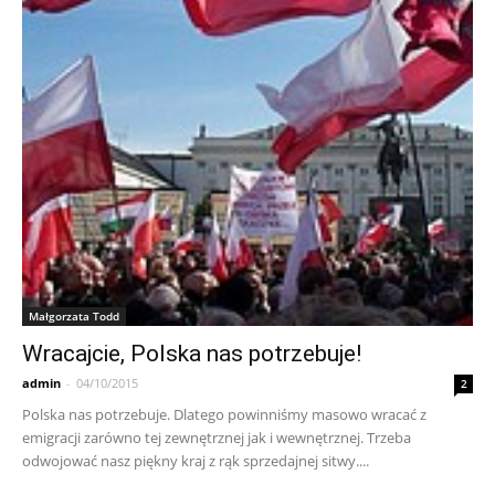
Małgorzata Todd
Wracajcie, Polska nas potrzebuje!
admin
-
04/10/2015
2
Polska nas potrzebuje. Dlatego powinniśmy masowo wracać z
emigracji zarówno tej zewnętrznej jak i wewnętrznej. Trzeba
odwojować nasz piękny kraj z rąk sprzedajnej sitwy....