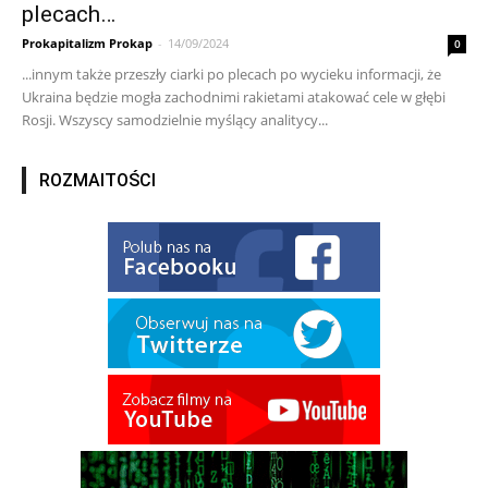
plecach…
Prokapitalizm Prokap
-
14/09/2024
0
...innym także przeszły ciarki po plecach po wycieku informacji, że
Ukraina będzie mogła zachodnimi rakietami atakować cele w głębi
Rosji. Wszyscy samodzielnie myślący analitycy...
ROZMAITOŚCI