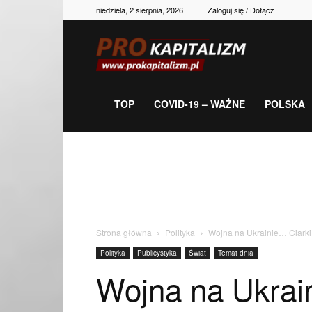
niedziela, 2 sierpnia, 2026
Zaloguj się / Dołącz
Prokapitalizm,
gospodarka,
TOP
COVID-19 – WAŻNE
POLSKA
polityka,
historia,
Strona główna
Polityka
Wojna na Ukrainie… Ciarki
Polityka
Publicystyka
Świat
Temat dnia
newsy
Wojna na Ukrai