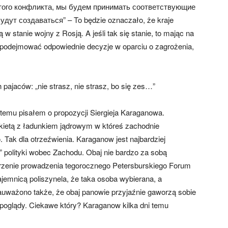
 этого конфликта, мы будем принимать соответствующие
удут создаваться” – To będzie oznaczało, że kraje
w stanie wojny z Rosją. A jeśli tak się stanie, to mając na
y podejmować odpowiednie decyzje w oparciu o zagrożenia,
pajaców: „nie strasz, nie strasz, bo się zes…”
 temu pisałem o propozycji Siergieja Karaganowa.
rakietą z ładunkiem jądrowym w któreś zachodnie
 Tak dla otrzeźwienia. Karaganow jest najbardziej
” polityki wobec Zachodu. Obaj nie bardzo za sobą
rzenie prowadzenia tegorocznego Petersburskiego Forum
emnicą poliszynela, że taka osoba wybierana, a
auważono także, że obaj panowie przyjaźnie gaworzą sobie
ł poglądy. Ciekawe który? Karaganow kilka dni temu