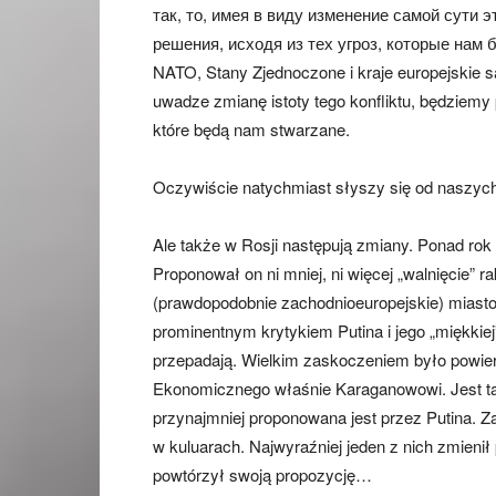
так, то, имея в виду изменение самой сути
решения, исходя из тех угроз, которые нам б
NATO, Stany Zjednoczone i kraje europejskie są 
uwadze zmianę istoty tego konfliktu, będziem
które będą nam stwarzane.
Oczywiście natychmiast słyszy się od naszych 
Ale także w Rosji następują zmiany. Ponad rok
Proponował on ni mniej, ni więcej „walnięcie” 
(prawdopodobnie zachodnioeuropejskie) miasto.
prominentnym krytykiem Putina i jego „miękkiej
przepadają. Wielkim zaskoczeniem było powie
Ekonomicznego właśnie Karaganowowi. Jest taj
przynajmniej proponowana jest przez Putina. Z
w kuluarach. Najwyraźniej jeden z nich zmieni
powtórzył swoją propozycję…