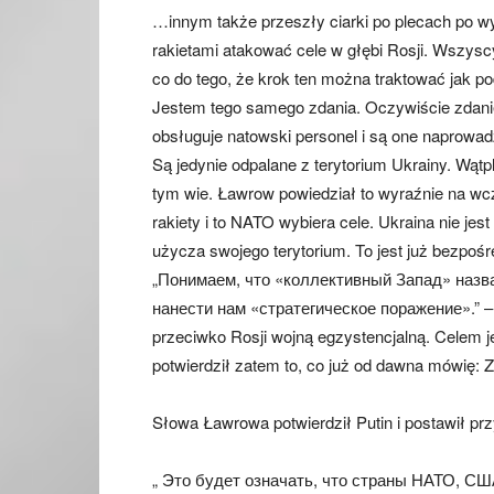
…innym także przeszły ciarki po plecach po wy
rakietami atakować cele w głębi Rosji. Wszysc
co do tego, że krok ten można traktować jak po
Jestem tego samego zdania. Oczywiście zdanie
obsługuje natowski personel i są one naprowadz
Są jedynie odpalane z terytorium Ukrainy. Wątp
tym wie. Ławrow powiedział to wyraźnie na w
rakiety i to NATO wybiera cele. Ukraina nie je
użycza swojego terytorium. To jest już bezpoś
„Понимаем, что «коллективный Запад» назва
нанести нам «стратегическое поражение».” –
przeciwko Rosji wojną egzystencjalną. Celem je
potwierdził zatem to, co już od dawna mówię: Za
Słowa Ławrowa potwierdził Putin i postawił prz
„ Это будет означать, что страны НАТО, СШ