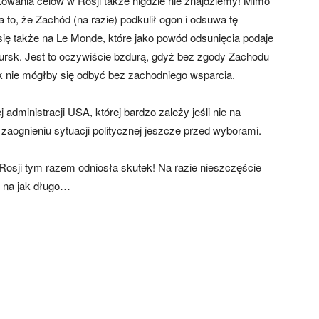
akowania celów w Rosji także nigdzie nie znajdziemy! Mimo
a to, że Zachód (na razie) podkulił ogon i odsuwa tę
ię także na Le Monde, które jako powód odsunięcia podaje
rsk. Jest to oczywiście bzdurą, gdyż bez zgody Zachodu
k nie mógłby się odbyć bez zachodniego wsparcia.
dministracji USA, której bardzo zależy jeśli nie na
aognieniu sytuacji politycznej jeszcze przed wyborami.
Rosji tym razem odniosła skutek! Na razie nieszczęście
k na jak długo…