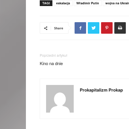
TAGI
eskalacja
Władimir Putin
wojna na Ukrai
Share
Poprzedni artykuł
Kino na dnie
Prokapitalizm Prokap