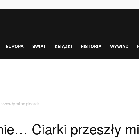
EUROPA
ŚWIAT
KSIĄŻKI
HISTORIA
WYWIAD
 przeszły mi po plecach…
nie… Ciarki przeszły m