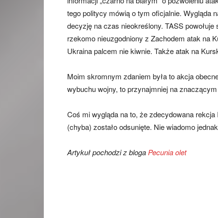
informacji „czarno na białym” o pozwoleniu at
tego politycy mówią o tym oficjalnie. Wygląda n
decyzję na czas nieokreślony. TASS powołuje s
rzekomo nieuzgodniony z Zachodem atak na Ku
Ukraina palcem nie kiwnie. Także atak na Kurs
Moim skromnym zdaniem była to akcja obecnej a
wybuchu wojny, to przynajmniej na znaczącym z
Coś mi wygląda na to, że zdecydowana rekcja 
(chyba) zostało odsunięte. Nie wiadomo jedna
Artykuł pochodzi z bloga
Pecunia olet