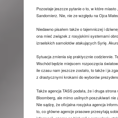
Pozostaje jeszcze pytanie o to, w które miast
Sandomierz. Nie, nie ze względu na Ojca Mate
Niedawno pisałem także o tajemniczej i dziw
ona mieć związek z rosyjskimi systemami obrony
izraelskich samolotów atakujących Syrię. Akurat
Sytuacja zmienia się praktycznie codziennie. T
Wschód będzie miejscem rozpoczęcia światowego
ile czasu nam jeszcze zostało, to także i ja
z drastycznymi krokami do wyborów prezyden
Także agencja TASS podała, że i druga strona 
Bloomberg, ale mimo usilnych poszukiwań nie z
Nie sądzę, że oficjalna rosyjska agencja info
to, co główne agencje prasowe przesyłają sobie