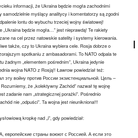
cieku informacji, że Ukraina będzie mogła zachodnimi
y samodzielnie myślący analitycy i komentatorzy są zgodni
dpalenie lontu do wybuchu trzeciej wojny światowej!
 „Ukraina będzie mogła…” jest nieprawdą! Te rakiety
ane na cel przez natowskie satelity i systemy kierowania.
liwe także, czy to Ukraina wybiera cele. Rosja dobrze o
czorajszym spotkaniu z ambasadorami. To NATO odpala te
st tu żadnym „elementem pośrednim”, Ukraina jedynie
rednia wojna NATO z Rosją!! Ławrow powiedział też:
л эту войну против России экзистенциальной. Цель –
 Rozumiemy, że „kolektywny Zachód” nazwał tę wojnę
st zadanie nam „strategicznej porażki”. Pośrednio
chód nie „odpuści”. Ta wojna jest nieunikniona!!!
ysłowiową kropkę nad „i”, gdy powiedział:
А, европейские страны воюют с Россией. А если это