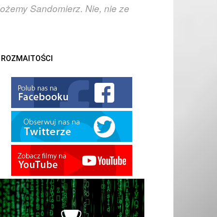
 możemy Sandomierz. Nie, nie ze
ROZMAITOŚCI