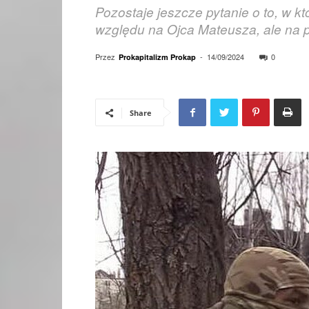
Pozostaje jeszcze pytanie o to, w k
względu na Ojca Mateusza, ale na
Przez
-
14/09/2024
0
Prokapitalizm Prokap
Share