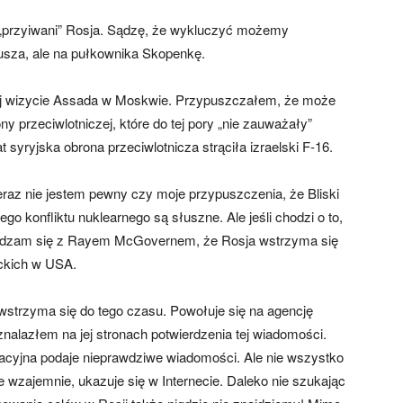
o „przyiwani” Rosja. Sądzę, że wykluczyć możemy
usza, ale na pułkownika Skopenkę.
nej wizycie Assada w Moskwie. Przypuszczałem, że może
 przeciwlotniczej, które do tej pory „nie zauważały”
 syryjska obrona przeciwlotnicza strąciła izraelski F-16.
eraz nie jestem pewny czy moje przypuszczenia, że Bliski
 konfliktu nuklearnego są słuszne. Ale jeśli chodzi o to,
 zgadzam się z Rayem McGovernem, że Rosja wstrzyma się
ckich w USA.
wstrzyma się do tego czasu. Powołuje się na agencję
nalazłem na jej stronach potwierdzenia tej wiadomości.
rmacyjna podaje nieprawdziwe wiadomości. Ale nie wszystko
 wzajemnie, ukazuje się w Internecie. Daleko nie szukając