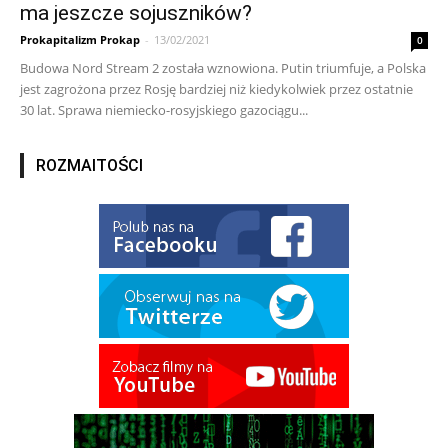
ma jeszcze sojuszników?
Prokapitalizm Prokap
-
13/02/2021
0
Budowa Nord Stream 2 została wznowiona. Putin triumfuje, a Polska
jest zagrożona przez Rosję bardziej niż kiedykolwiek przez ostatnie
30 lat. Sprawa niemiecko-rosyjskiego gazociągu...
ROZMAITOŚCI