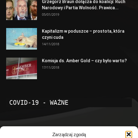
Grzegorz Braun dołącza do koalicji: Ruch
Narodowy i Partia Wolność. Prawica...
05/01/2019
Kapitalizm w poduszce – prostota, która
czyni cuda
14/11/2018
Komisja ds. Amber Gold – czy było warto?
17/11/2018
COVID-19 - WAŻNE
POPULARNE KATEGORIE
Zarządzaj zgodą