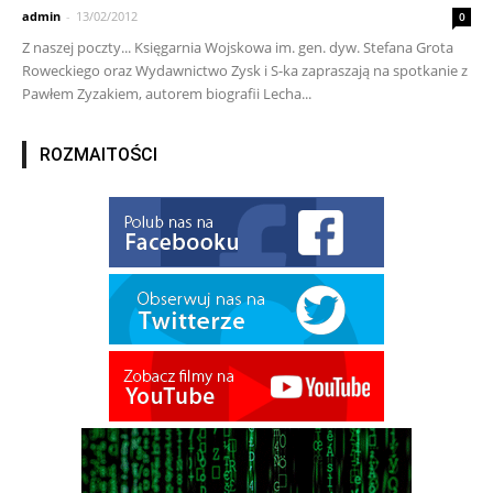
admin
-
13/02/2012
0
Z naszej poczty... Księgarnia Wojskowa im. gen. dyw. Stefana Grota
Roweckiego oraz Wydawnictwo Zysk i S-ka zapraszają na spotkanie z
Pawłem Zyzakiem, autorem biografii Lecha...
ROZMAITOŚCI