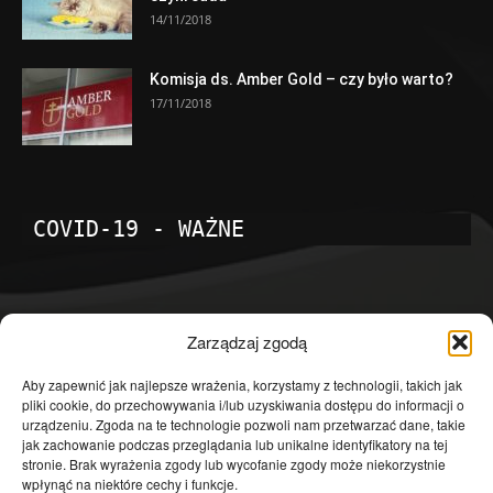
14/11/2018
Komisja ds. Amber Gold – czy było warto?
17/11/2018
COVID-19 - WAŻNE
POPULARNE KATEGORIE
Zarządzaj zgodą
Temat dnia
4601
Aby zapewnić jak najlepsze wrażenia, korzystamy z technologii, takich jak
pliki cookie, do przechowywania i/lub uzyskiwania dostępu do informacji o
Publicystyka
4363
urządzeniu. Zgoda na te technologie pozwoli nam przetwarzać dane, takie
jak zachowanie podczas przeglądania lub unikalne identyfikatory na tej
Polityka
3639
stronie. Brak wyrażenia zgody lub wycofanie zgody może niekorzystnie
Polska
3462
wpłynąć na niektóre cechy i funkcje.