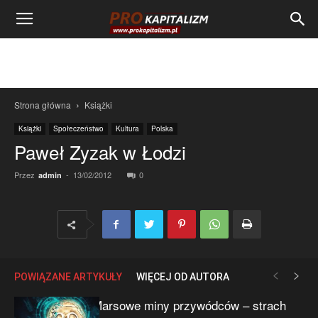
Strona główna
Książki
Książki
Społeczeństwo
Kultura
Polska
Paweł Zyzak w Łodzi
Przez
-
13/02/2012
0
admin
POWIĄZANE ARTYKUŁY
WIĘCEJ OD AUTORA
Marsowe miny przywódców – strach