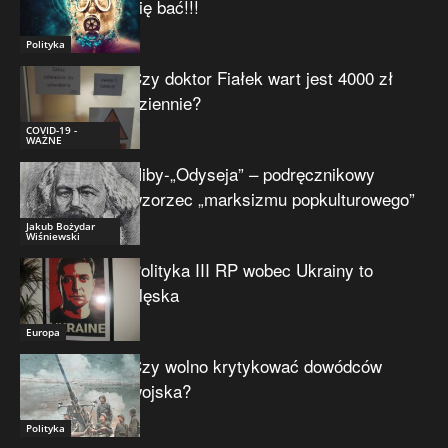
się bać!!!
Polityka
Czy doktor Fiałek wart jest 4000 zł
dziennie?
COVID-19 -
WAŻNE
Niby-„Odyseja” – podręcznikowy
wzorzec „marksizmu popkulturowego”
Jakub Bożydar
Wiśniewski
Polityka III RP wobec Ukrainy to
klęska
Europa
Czy wolno krytykować dowódców
wojska?
Polityka