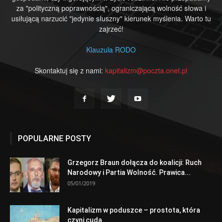
za "polityczną poprawnością", ograniczającą wolność słowa i
usiłującą narzucić "jedynie słuszny" kierunek myślenia. Warto tu
zajrzeć!
Klauzula RODO
Skontaktuj się z nami:
kapitalizm@poczta.onet.pl
POPULARNE POSTY
Grzegorz Braun dołącza do koalicji: Ruch
Narodowy i Partia Wolność. Prawica...
05/01/2019
Kapitalizm w poduszce – prostota, która
czyni cuda