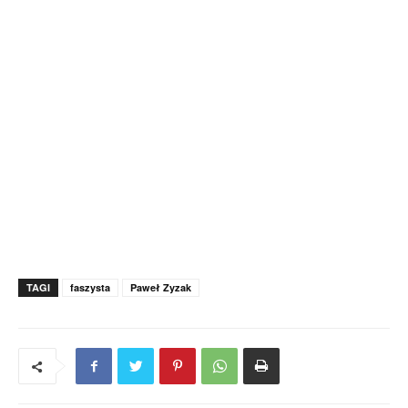
TAGI
faszysta
Paweł Zyzak