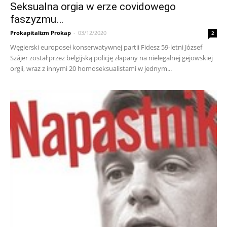
Seksualna orgia w erze covidowego
faszyzmu…
Prokapitalizm Prokap
-
03/12/2020
2
Węgierski europoseł konserwatywnej partii Fidesz 59-letni József
Szájer został przez belgijską policję złapany na nielegalnej gejowskiej
orgii, wraz z innymi 20 homoseksualistami w jednym...