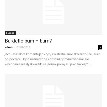
Europa
Burdello bum – bum?
admin
-
01/01/2012
1
Jacques Delors komentując kryzys w strefie euro stwierdził, że „euro
od początku było naznaczone konstrukcyjnymi wadami; złe
wykonanie nie dyskwalifikuje jednak pomysłu jako takiego”,...