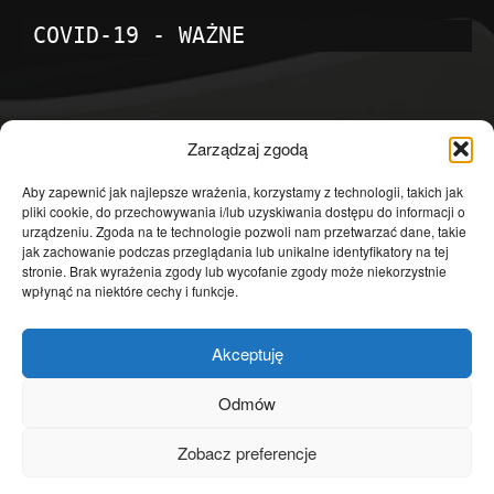
COVID-19 - WAŻNE
POPULARNE KATEGORIE
Zarządzaj zgodą
Temat dnia
4601
Aby zapewnić jak najlepsze wrażenia, korzystamy z technologii, takich jak
pliki cookie, do przechowywania i/lub uzyskiwania dostępu do informacji o
Publicystyka
4363
urządzeniu. Zgoda na te technologie pozwoli nam przetwarzać dane, takie
jak zachowanie podczas przeglądania lub unikalne identyfikatory na tej
Polityka
3639
stronie. Brak wyrażenia zgody lub wycofanie zgody może niekorzystnie
Polska
3462
wpłynąć na niektóre cechy i funkcje.
Społeczeństwo
2823
Akceptuję
Kraj
1290
Gospodarka
1230
Odmów
Europa
866
Zobacz preferencje
Świat
595