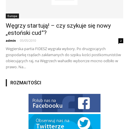
Europa
Węgrzy startują! – czy szykuje się nowy
„estoński cud”?
admin
-
05/05/2010
2
Węgierska partia FIDESZ wygrała wybory. Po druzgocących
gospodarkę rządach zakłamanych do szpiku kości postkomunistów
obiecujących raj, na Węgrzech wahadło wyborcze mocno odbiło w
prawo. Na...
ROZMAITOŚCI