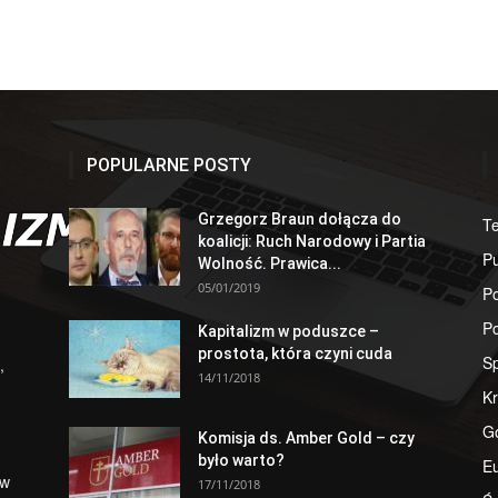
POPULARNE POSTY
Grzegorz Braun dołącza do
T
koalicji: Ruch Narodowy i Partia
Pu
Wolność. Prawica...
05/01/2019
Po
Po
Kapitalizm w poduszce –
prostota, która czyni cuda
S
,
14/11/2018
Kr
G
Komisja ds. Amber Gold – czy
było warto?
E
 w
17/11/2018