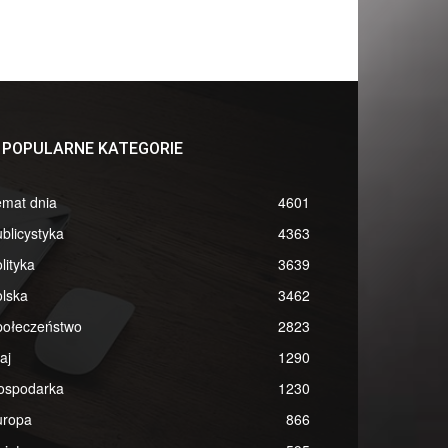
POPULARNE KATEGORIE
emat dnia
4601
blicystyka
4363
lityka
3639
lska
3462
połeczeństwo
2823
aj
1290
ospodarka
1230
uropa
866