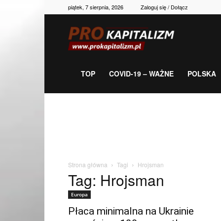
piątek, 7 sierpnia, 2026
Zaloguj się / Dołącz
Prokapitalizm,
gospodarka,
TOP
COVID-19 – WAŻNE
POLSKA
polityka,
historia,
Strona główna
Tagi
Hrojsman
Tag: Hrojsman
newsy
Europa
Płaca minimalna na Ukrainie