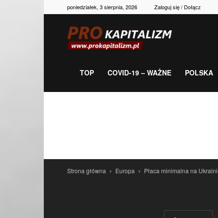
poniedziałek, 3 sierpnia, 2026
Zaloguj się / Dołącz
Prokapitalizm,
gospodarka,
TOP
COVID-19 – WAŻNE
POLSKA
polityka,
historia,
Strona główna
Europa
Płaca minimalna na Ukraini
newsy