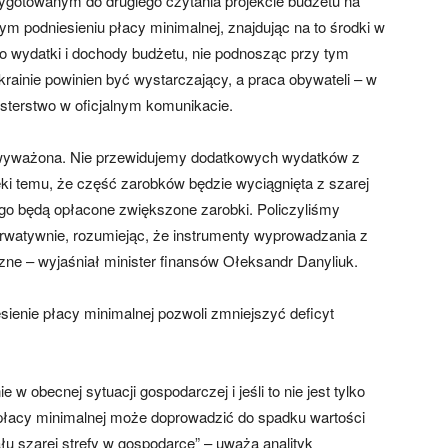
zygotowanym do drugiego czytania projekcie budżetu na
ym podniesieniu płacy minimalnej, znajdując na to środki w
o wydatki i dochody budżetu, nie podnosząc przy tym
ainie powinien być wystarczający, a praca obywateli – w
sterstwo w oficjalnym komunikacie.
st wyważona. Nie przewidujemy dodatkowych wydatków z
ki temu, że część zarobków będzie wyciągnięta z szarej
zego będą opłacone zwiększone zarobki. Policzyliśmy
rwatywnie, rozumiejąc, że instrumenty wyprowadzania z
eczne – wyjaśniał minister finansów Ołeksandr Danyliuk.
iesienie płacy minimalnej pozwoli zmniejszyć deficyt
w obecnej sytuacji gospodarczej i jeśli to nie jest tylko
ia płacy minimalnej może doprowadzić do spadku wartości
ału szarej strefy w gospodarce” – uważa analityk