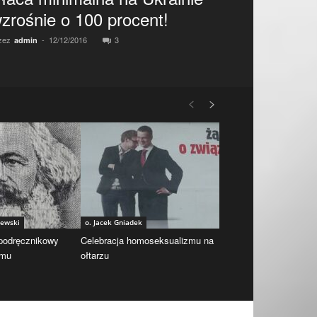
zrośnie o 100 procent!
zez
-
12/12/2016
3
admin
iewski
o. Jacek Gniadek
 podręcznikowy
Celebracja homoseksualizmu na
zmu
ołtarzu