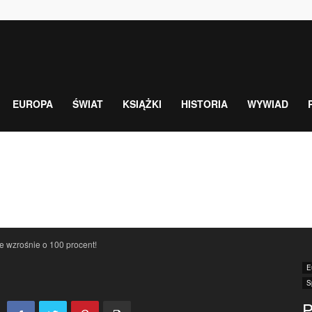
EUROPA
ŚWIAT
KSIĄŻKI
HISTORIA
WYWIAD
e wzrośnie o 100 procent!
E
S
P