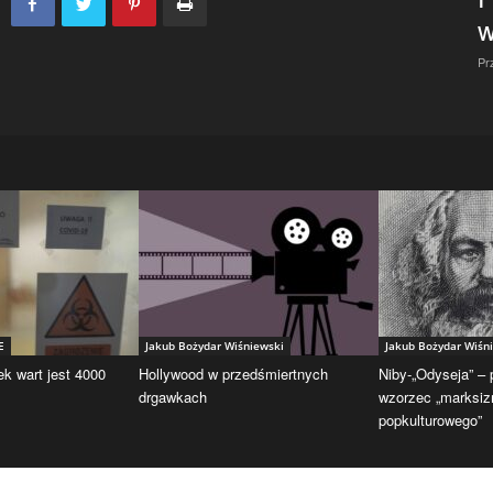
w
Pr
E
Jakub Bożydar Wiśniewski
Jakub Bożydar Wiśn
ek wart jest 4000
Hollywood w przedśmiertnych
Niby-„Odyseja” –
drgawkach
wzorzec „marksi
popkulturowego”