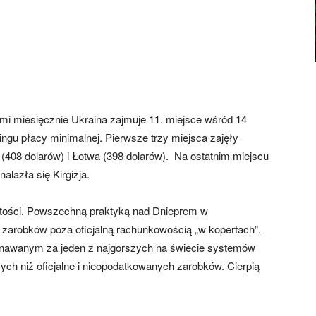
i miesięcznie Ukraina zajmuje 11. miejsce wśród 14
ngu płacy minimalnej. Pierwsze trzy miejsca zajęły
a (408 dolarów) i Łotwa (398 dolarów). Na ostatnim miejscu
lazła się Kirgizja.
istości. Powszechną praktyką nad Dnieprem w
zarobków poza oficjalną rachunkowością „w kopertach”.
uznawanym za jeden z najgorszych na świecie systemów
ch niż oficjalne i nieopodatkowanych zarobków. Cierpią