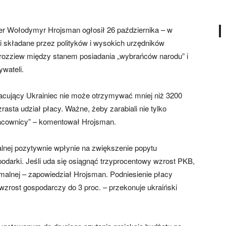
ier Wołodymyr Hrojsman ogłosił 26 października – w
 składane przez polityków i wysokich urzędników
rozziew między stanem posiadania „wybrańców narodu” i
wateli.
acujący Ukrainiec nie może otrzymywać mniej niż 3200
rasta udział płacy. Ważne, żeby zarabiali nie tylko
 pracownicy” – komentował Hrojsman.
alnej pozytywnie wpłynie na zwiększenie popytu
odarki. Jeśli uda się osiągnąć trzyprocentowy wzrost PKB,
malnej – zapowiedział Hrojsman. Podniesienie płacy
zrost gospodarczy do 3 proc. – przekonuje ukraiński