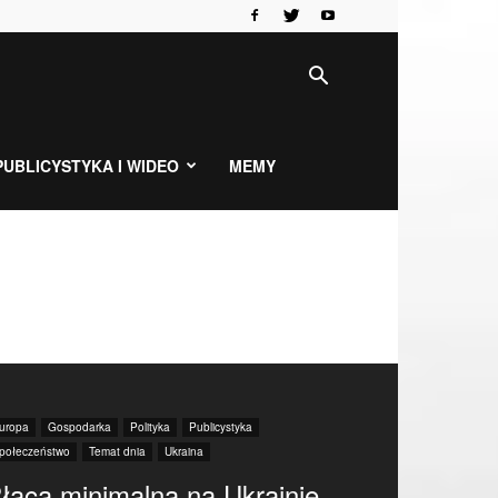
PUBLICYSTYKA I WIDEO
MEMY
uropa
Gospodarka
Polityka
Publicystyka
połeczeństwo
Temat dnia
Ukraina
łaca minimalna na Ukrainie