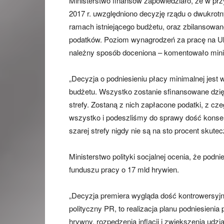
Ministerstwo finansów zapowiedziało, że w pr
2017 r. uwzględniono decyzję rządu o dwukrotn
ramach istniejącego budżetu, oraz zbilansowan
podatków. Poziom wynagrodzeń za pracę na Ukr
należny sposób doceniona – komentowało mini
„Decyzja o podniesieniu płacy minimalnej je
budżetu. Wszystko zostanie sfinansowane dzię
strefy. Zostaną z nich zapłacone podatki, z c
wszystko i podeszliśmy do sprawy dość konse
szarej strefy nigdy nie są na sto procent skut
Ministerstwo polityki socjalnej ocenia, że podn
funduszu pracy o 17 mld hrywien.
„Decyzja premiera wygląda dość kontrowersyjnie 
polityczny PR, to realizacja planu podniesien
hrywny, rozpędzenia inflacji i zwiększenia udzi