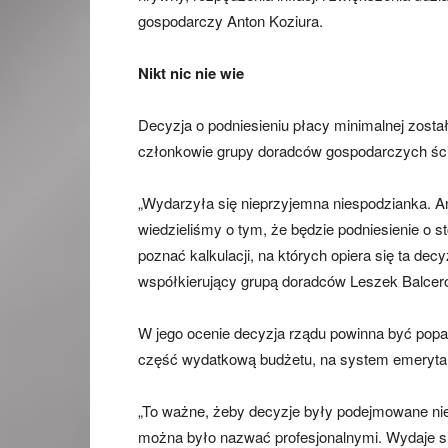
gospodarczy Anton Koziura.
Nikt nic nie wie
Decyzja o podniesieniu płacy minimalnej została 
członkowie grupy doradców gospodarczych ścią
„Wydarzyła się nieprzyjemna niespodzianka. An
wiedzieliśmy o tym, że będzie podniesienie o s
poznać kalkulacji, na których opiera się ta de
współkierujący grupą doradców Leszek Balcer
W jego ocenie decyzja rządu powinna być pop
część wydatkową budżetu, na system emerytaln
„To ważne, żeby decyzje były podejmowane nie n
można było nazwać profesjonalnymi. Wydaje s