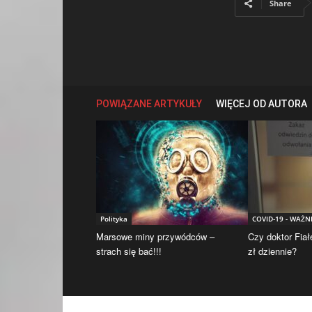
Share
POWIĄZANE ARTYKUŁY
WIĘCEJ OD AUTORA
Polityka
COVID-19 - WAŻN
Marsowe miny przywódców –
Czy doktor Fiał
strach się bać!!!
zł dziennie?