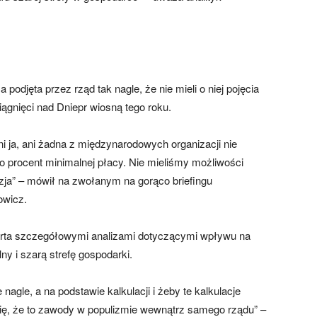
podjęta przez rząd tak nagle, że nie mieli o niej pojęcia
gnięci nad Dniepr wiosną tego roku.
i ja, ani żadna z międzynarodowych organizacji nie
to procent minimalnej płacy. Nie mieliśmy możliwości
cyzja” – mówił na zwołanym na gorąco briefingu
owicz.
arta szczegółowymi analizami dotyczącymi wpływu na
y i szarą strefę gospodarki.
agle, a na podstawie kalkulacji i żeby te kalkulacje
ię, że to zawody w populizmie wewnątrz samego rządu” –