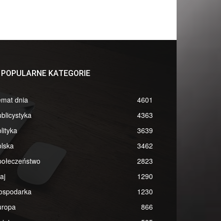
POPULARNE KATEGORIE
emat dnia
4601
blicystyka
4363
lityka
3639
lska
3462
połeczeństwo
2823
aj
1290
ospodarka
1230
uropa
866