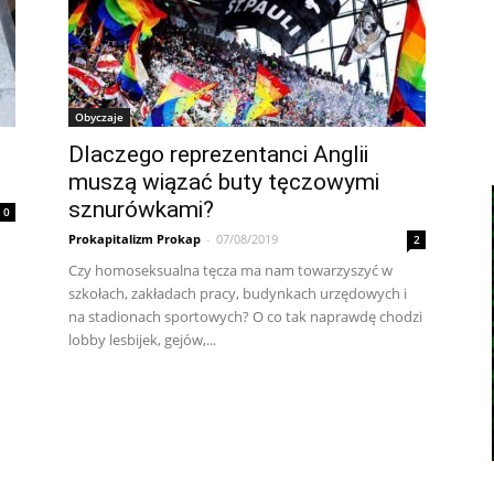
Obyczaje
Dlaczego reprezentanci Anglii
muszą wiązać buty tęczowymi
sznurówkami?
0
Prokapitalizm Prokap
-
07/08/2019
2
Czy homoseksualna tęcza ma nam towarzyszyć w
szkołach, zakładach pracy, budynkach urzędowych i
na stadionach sportowych? O co tak naprawdę chodzi
lobby lesbijek, gejów,...