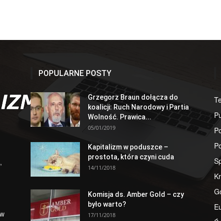
POPULARNE POSTY
Grzegorz Braun dołącza do
T
koalicji: Ruch Narodowy i Partia
Pu
Wolność. Prawica...
05/01/2019
Po
Po
Kapitalizm w poduszce –
prostota, która czyni cuda
S
,
14/11/2018
Kr
G
Komisja ds. Amber Gold – czy
było warto?
E
 w
17/11/2018