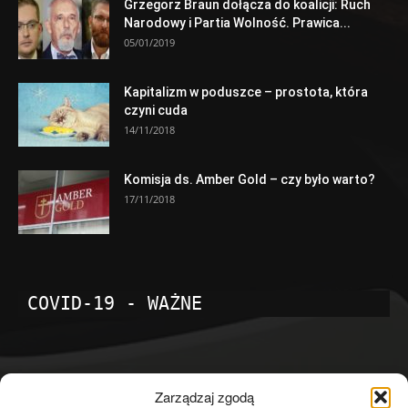
Grzegorz Braun dołącza do koalicji: Ruch
Narodowy i Partia Wolność. Prawica...
05/01/2019
Kapitalizm w poduszce – prostota, która
czyni cuda
14/11/2018
Komisja ds. Amber Gold – czy było warto?
17/11/2018
COVID-19 - WAŻNE
POPULARNE KATEGORIE
Zarządzaj zgodą