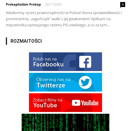
Prokapitalizm Prokap
-
26/11/2020
0
Niezłomny rycerz praworządności w Polsce! Ikona sprawiedliwości i
prominentny „zagończyk” walki z jej gwałceniem! Aplikant na
męczennika opresyjnego reżimu PiS-owskiego, a co za tym...
ROZMAITOŚCI