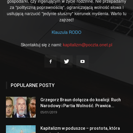
gospodarki, czy ingerującym w życie rodzinne. Nie przepadamy
za "polityczną poprawnością", ograniczającą wolność słowa i
usiłującą narzucić "jedynie słuszny" kierunek myślenia. Warto tu
zajrzeć!
Klauzula RODO
Skontaktuj się z nami:
kapitalizm@poczta.onet.pl
POPULARNE POSTY
Grzegorz Braun dołącza do koalicji: Ruch
Narodowy i Partia Wolność. Prawica...
05/01/2019
Kapitalizm w poduszce – prostota, która