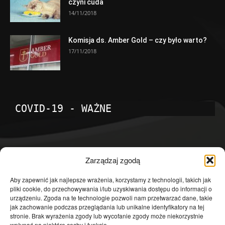
czyni cuda
14/11/2018
Komisja ds. Amber Gold – czy było warto?
17/11/2018
COVID-19 - WAŻNE
POPULARNE KATEGORIE
Zarządzaj zgodą
Temat dnia
4601
Aby zapewnić jak najlepsze wrażenia, korzystamy z technologii, takich jak
pliki cookie, do przechowywania i/lub uzyskiwania dostępu do informacji o
Publicystyka
4363
urządzeniu. Zgoda na te technologie pozwoli nam przetwarzać dane, takie
jak zachowanie podczas przeglądania lub unikalne identyfikatory na tej
Polityka
3639
stronie. Brak wyrażenia zgody lub wycofanie zgody może niekorzystnie
wpłynąć na niektóre cechy i funkcje.