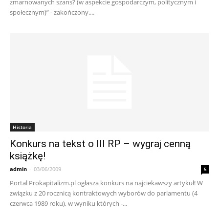
zmarnowanych szans? (w aspekcie gospodarczym, politycznym i
społecznym)” - zakończony....
Historia
Konkurs na tekst o III RP – wygraj cenną
książkę!
admin
-
03/06/2009
5
Portal Prokapitalizm.pl ogłasza konkurs na najciekawszy artykuł! W
związku z 20 rocznicą kontraktowych wyborów do parlamentu (4
czerwca 1989 roku), w wyniku których -...