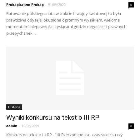
Prokapitalizm Prokap
-
31/03/2022
0
Ratowanie polskiego złota w trakcie II wojny światowej to była
prawdziwa odyseja, okupiona ogromnym wysiłkiem, wieloma
momentami niepewności, tysiącami godzin negocjacji i prawnych
przepychanek,...
Historia
Wyniki konkursu na tekst o III RP
admin
-
10/08/2009
0
Konkurs na tekst o III RP - “III Rzeczpospolita - czas sukcesu czy