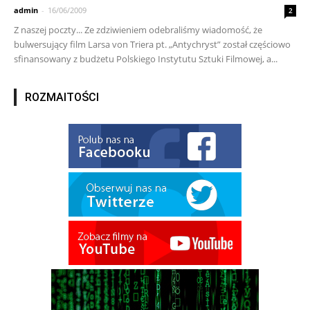
admin
-
16/06/2009
2
Z naszej poczty... Ze zdziwieniem odebraliśmy wiadomość, że
bulwersujący film Larsa von Triera pt. „Antychryst” został częściowo
sfinansowany z budżetu Polskiego Instytutu Sztuki Filmowej, a...
ROZMAITOŚCI