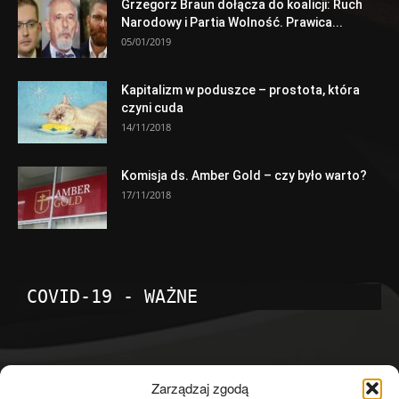
Grzegorz Braun dołącza do koalicji: Ruch
Narodowy i Partia Wolność. Prawica...
05/01/2019
Kapitalizm w poduszce – prostota, która
czyni cuda
14/11/2018
Komisja ds. Amber Gold – czy było warto?
17/11/2018
COVID-19 - WAŻNE
POPULARNE KATEGORIE
Zarządzaj zgodą