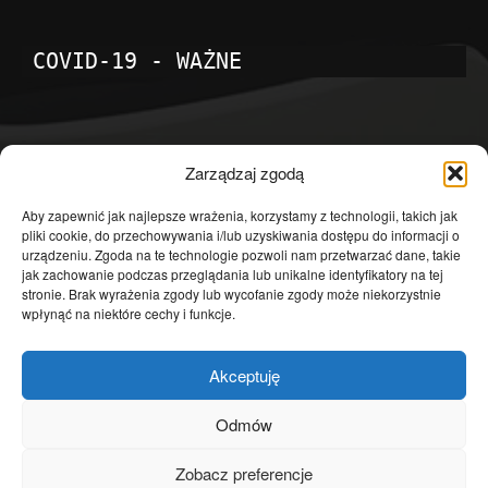
COVID-19 - WAŻNE
POPULARNE KATEGORIE
Zarządzaj zgodą
Temat dnia
4601
Aby zapewnić jak najlepsze wrażenia, korzystamy z technologii, takich jak
pliki cookie, do przechowywania i/lub uzyskiwania dostępu do informacji o
Publicystyka
4363
urządzeniu. Zgoda na te technologie pozwoli nam przetwarzać dane, takie
jak zachowanie podczas przeglądania lub unikalne identyfikatory na tej
Polityka
3639
stronie. Brak wyrażenia zgody lub wycofanie zgody może niekorzystnie
Polska
3462
wpłynąć na niektóre cechy i funkcje.
Społeczeństwo
2823
Akceptuję
Kraj
1290
Gospodarka
1230
Odmów
Europa
866
Zobacz preferencje
Świat
595