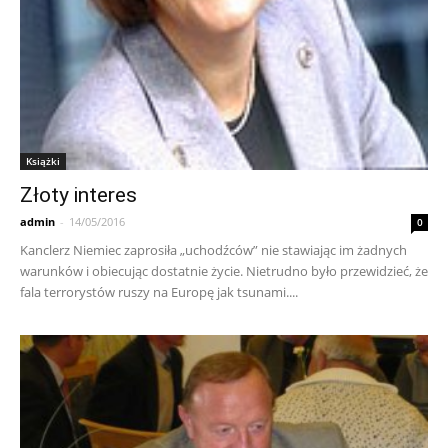
Książki
Złoty interes
admin
-
14/05/2016
0
Kanclerz Niemiec zaprosiła „uchodźców” nie stawiając im żadnych
warunków i obiecując dostatnie życie. Nietrudno było przewidzieć, że
fala terrorystów ruszy na Europę jak tsunami....