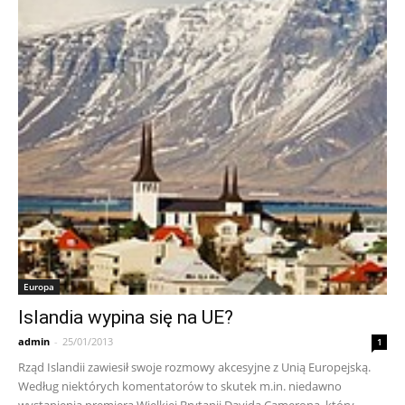
Europa
Islandia wypina się na UE?
admin
-
25/01/2013
1
Rząd Islandii zawiesił swoje rozmowy akcesyjne z Unią Europejską.
Według niektórych komentatorów to skutek m.in. niedawno
wystąpienia premiera Wielkiej Brytanii Davida Camerona, który