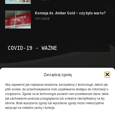
Komisja ds. Amber Gold – czy było warto?
17/11/2018
COVID-19 - WAŻNE
POPULARNE KATEGORIE
Zarządzaj zgodą
Temat dnia
4601
Aby zapewnić jak najlepsze wrażenia, korzystamy z technologii, takich jak
pliki cookie, do przechowywania i/lub uzyskiwania dostępu do informacji o
Publicystyka
4363
urządzeniu. Zgoda na te technologie pozwoli nam przetwarzać dane, takie
jak zachowanie podczas przeglądania lub unikalne identyfikatory na tej
Polityka
3639
stronie. Brak wyrażenia zgody lub wycofanie zgody może niekorzystnie
Polska
3462
wpłynąć na niektóre cechy i funkcje.