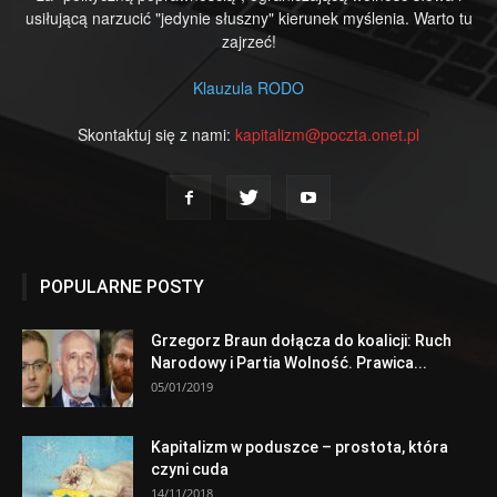
usiłującą narzucić "jedynie słuszny" kierunek myślenia. Warto tu
zajrzeć!
Klauzula RODO
Skontaktuj się z nami:
kapitalizm@poczta.onet.pl
POPULARNE POSTY
Grzegorz Braun dołącza do koalicji: Ruch
Narodowy i Partia Wolność. Prawica...
05/01/2019
Kapitalizm w poduszce – prostota, która
czyni cuda
14/11/2018