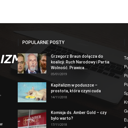
POPULARNE POSTY
Grzegorz Braun dołącza do
T
koalicji: Ruch Narodowy i Partia
Pu
Wolność. Prawica...
05/01/2019
Po
Po
Kapitalizm w poduszce –
prostota, która czyni cuda
S
,
14/11/2018
Kr
G
Komisja ds. Amber Gold – czy
było warto?
E
 w
17/11/2018