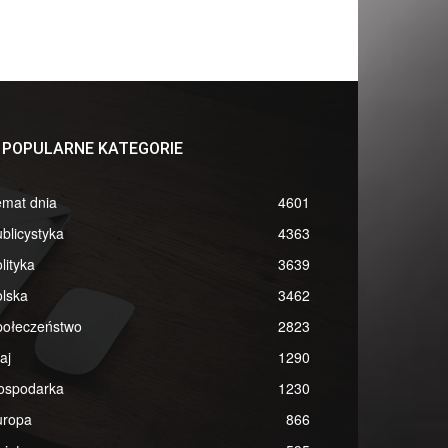
POPULARNE KATEGORIE
emat dnia
4601
blicystyka
4363
lityka
3639
lska
3462
połeczeństwo
2823
aj
1290
ospodarka
1230
uropa
866