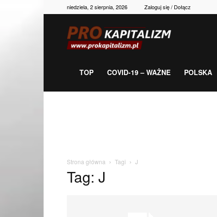
niedziela, 2 sierpnia, 2026
Zaloguj się / Dołącz
Prokapitalizm,
gospodarka,
TOP
COVID-19 – WAŻNE
POLSKA
polityka,
historia,
Strona główna
Tagi
J
Tag: J
newsy