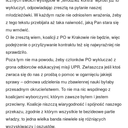
wykluczył, odpowiadając zresztą na pytanie naszej
młodzieżówki. W każdym razie nie odniosłem wrażenia, żeby
z tego tekstu przebijała aż taka naiwność, jaką Pan stara się
mu wmówić.
O ile zresztą wiem, koalicji z PO w Krakowie nie będzie, więc
podejrzenie o przylizywanie kontraktu też się najwyraźniej nie
sprawdziło.
Poza tym nie ma powodu, żeby członków PO wykluczać z
grona odbiorców edukacyjnej misji UPR. Zwłaszcza jeśli ktoś
zwraca się do nas z prośbą o pomoc w ogarnięciu jakiejś
sprawy – odmowa udzielenia mu zbawiennej nauki byłaby
przesadnym okrucieństwem. To nie ma nic wspólnego z
koalicjami wyborczymi, którym zawsze byłem i jestem
przeciwny. Koalicje niszczą wiarygodność i spójność naszego
przekazu, zgodnie z którym wszystkie te bezideowe partie
władzy, to jedna wielka banda niewiele się różniących
wyzyskiwaczy i oszustów.