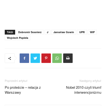
TAGI
Dobromir Sosnierz
J
Jarosław Gowin
UPR
WiP
Wojciech Popiela
Poprzedni artykuł
Następny artykuł
Po proteście – relacja z
Nobel 2010 czyli triumf
Warszawy
interwencjonizmu