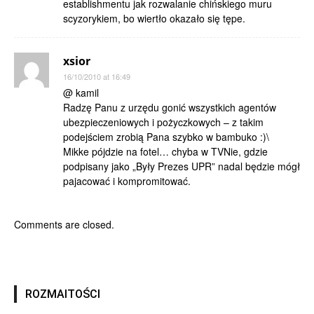
establishmentu jak rozwalanie chińskiego muru
scyzorykiem, bo wiertło okazało się tępe.
xsior
16/10/2010 at 16:49
@ kamil
Radzę Panu z urzędu gonić wszystkich agentów
ubezpieczeniowych i pożyczkowych – z takim
podejściem zrobią Pana szybko w bambuko :)\
Mikke pójdzie na fotel… chyba w TVNie, gdzie
podpisany jako „Były Prezes UPR” nadal będzie mógł
pajacować i kompromitować.
Comments are closed.
ROZMAITOŚCI