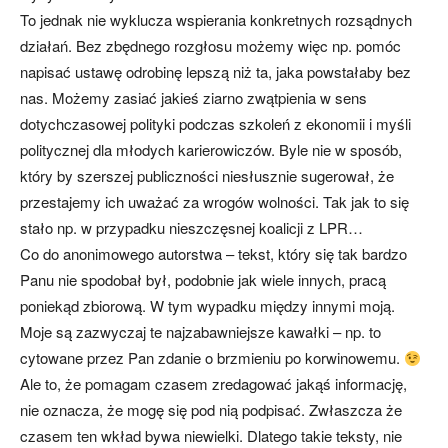
To jednak nie wyklucza wspierania konkretnych rozsądnych
działań. Bez zbędnego rozgłosu możemy więc np. pomóc
napisać ustawę odrobinę lepszą niż ta, jaka powstałaby bez
nas. Możemy zasiać jakieś ziarno zwątpienia w sens
dotychczasowej polityki podczas szkoleń z ekonomii i myśli
politycznej dla młodych karierowiczów. Byle nie w sposób,
który by szerszej publiczności niesłusznie sugerował, że
przestajemy ich uważać za wrogów wolności. Tak jak to się
stało np. w przypadku nieszczęsnej koalicji z LPR…
Co do anonimowego autorstwa – tekst, który się tak bardzo
Panu nie spodobał był, podobnie jak wiele innych, pracą
poniekąd zbiorową. W tym wypadku między innymi moją.
Moje są zazwyczaj te najzabawniejsze kawałki – np. to
cytowane przez Pan zdanie o brzmieniu po korwinowemu.
Ale to, że pomagam czasem zredagować jakąś informację,
nie oznacza, że mogę się pod nią podpisać. Zwłaszcza że
czasem ten wkład bywa niewielki. Dlatego takie teksty, nie