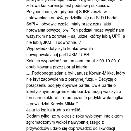
zdrowa konkurencja jest podstawą sukcesów.
Przypominam, że gdy bodaj SdRP zeszła w
notowaniach na 4%, podzieliła się na SLD i bodaj
SdPl – i obydwie części miały przez czas jakiś
notowania powyżej 5%! Ten podział może wyjść nam
wszystkim na zdrowie – są ludzie, którzy lubią UPR, a
nie lubią JKM – i odwrotnie…”
Wypowiedź dotyczyła konkurowania
nowopowstającej partii JKM i UPR.
Kolejna wypowiedź na ten sam temat z 09.10.2010
opublikowana przez portal interia:
„…Podobnego zdania był Janusz Korwin-Mikke, który
nie krył zadowolenia z partyjnej fuzji. – Decyzję o
połączeniu podjęły obydwie partie. Dwie partie o
identycznym programie nie bardzo mogą walczyć o
ten sam elektorat. To połączenie podyktowała logika
– powiedział Korwin-Mikke.”
Jaka to logika trudno określić.
Dodam tylko, że w okresie roku wybitnym intelektom
zgromadzonym wokół najwybitniejszego z
przywódców udało się doprowadzić do likwidacji