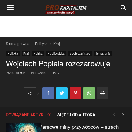
Strona główna
Polityka
Kraj
Polityka
Kraj
Polska
Publicystyka
Społeczeństwo
Temat dnia
Wojciech Popiela rozczarowuje
Przez
-
14/10/2010
7
admin
POWIĄZANE ARTYKUŁY
WIĘCEJ OD AUTORA
Marsowe miny przywódców – strach