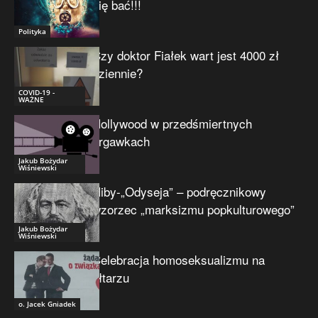
się bać!!!
Polityka
Czy doktor Fiałek wart jest 4000 zł
dziennie?
COVID-19 -
WAŻNE
Hollywood w przedśmiertnych
drgawkach
Jakub Bożydar
Wiśniewski
Niby-„Odyseja” – podręcznikowy
wzorzec „marksizmu popkulturowego”
Jakub Bożydar
Wiśniewski
Celebracja homoseksualizmu na
ołtarzu
o. Jacek Gniadek