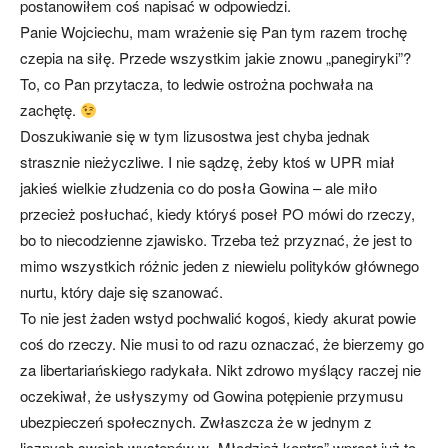
postanowiłem coś napisać w odpowiedzi.
Panie Wojciechu, mam wrażenie się Pan tym razem trochę
czepia na siłę. Przede wszystkim jakie znowu „panegiryki”?
To, co Pan przytacza, to ledwie ostrożna pochwała na
zachętę.
Doszukiwanie się w tym lizusostwa jest chyba jednak
strasznie nieżyczliwe. I nie sądzę, żeby ktoś w UPR miał
jakieś wielkie złudzenia co do posła Gowina – ale miło
przecież posłuchać, kiedy któryś poseł PO mówi do rzeczy,
bo to niecodzienne zjawisko. Trzeba też przyznać, że jest to
mimo wszystkich różnic jeden z niewielu polityków głównego
nurtu, który daje się szanować.
To nie jest żaden wstyd pochwalić kogoś, kiedy akurat powie
coś do rzeczy. Nie musi to od razu oznaczać, że bierzemy go
za libertariańskiego radykała. Nikt zdrowo myślący raczej nie
oczekiwał, że usłyszymy od Gowina potępienie przymusu
ubezpieczeń społecznych. Zwłaszcza że w jednym z
licznych swoich występów w „Młodzież kontra” wprost już to