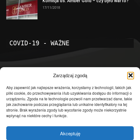
Komisja ds. Amber Gold – czy było warto?
17/11/2018
COVID-19 - WAŻNE
POPULARNE KATEGORIE
Zarządzaj zgodą
Temat dnia
4601
Aby zapewnić jak najlepsze wrażenia, korzystamy z technologii, takich jak
pliki cookie, do przechowywania i/lub uzyskiwania dostępu do informacji o
Publicystyka
4363
urządzeniu. Zgoda na te technologie pozwoli nam przetwarzać dane, takie
jak zachowanie podczas przeglądania lub unikalne identyfikatory na tej
Polityka
3639
stronie. Brak wyrażenia zgody lub wycofanie zgody może niekorzystnie
Polska
3462
wpłynąć na niektóre cechy i funkcje.
Społeczeństwo
2823
Akceptuję
Kraj
1290