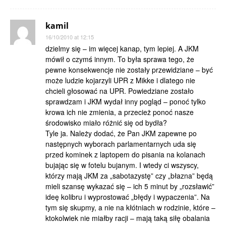
kamil
16/10/2010 at 12:15
dzielmy się – im więcej kanap, tym lepiej. A JKM
mówił o czymś innym. To była sprawa tego, że
pewne konsekwencje nie zostały przewidziane – być
może ludzie kojarzyli UPR z Mikke i dlatego nie
chcieli głosować na UPR. Powiedziane zostało
sprawdzam i JKM wydał inny pogląd – ponoć tylko
krowa ich nie zmienia, a przecież ponoć nasze
środowisko miało różnić się od bydła?
Tyle ja. Należy dodać, że Pan JKM zapewne po
następnych wyborach parlamentarnych uda się
przed kominek z laptopem do pisania na kolanach
bujając się w fotelu bujanym. I wtedy ci wszyscy,
którzy mają JKM za „sabotazystę” czy „błazna” będą
mieli szansę wykazać się – ich 5 minut by „rozsławić”
ideę kolibru i wyprostować „błędy i wypaczenia”. Na
tym się skupmy, a nie na kłótniach w rodzinie, które –
ktokolwiek nie miałby racji – mają taką siłę obalania