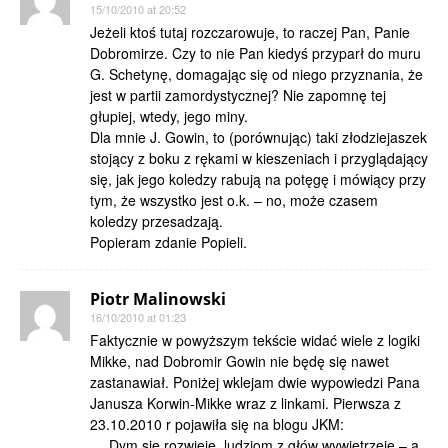
15/10/2010 at 20:52
Jeżeli ktoś tutaj rozczarowuje, to raczej Pan, Panie
Dobromirze. Czy to nie Pan kiedyś przyparł do muru
G. Schetynę, domagając się od niego przyznania, że
jest w partii zamordystycznej? Nie zapomnę tej
głupiej, wtedy, jego miny.
Dla mnie J. Gowin, to (porównując) taki złodziejaszek
stojący z boku z rękami w kieszeniach i przyglądający
się, jak jego koledzy rabują na potęgę i mówiący przy
tym, że wszystko jest o.k. – no, może czasem
koledzy przesadzają.
Popieram zdanie Popieli.
Piotr Malinowski
16/10/2010 at 01:23
Faktycznie w powyższym tekście widać wiele z logiki
Mikke, nad Dobromir Gowin nie będę się nawet
zastanawiał. Poniżej wklejam dwie wypowiedzi Pana
Janusza Korwin-Mikke wraz z linkami. Pierwsza z
23.10.2010 r pojawiła się na blogu JKM:
„…Dym się rozwieje, ludziom z głów wywietrzeje – a