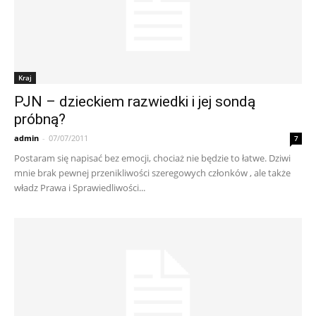
Kraj
PJN – dzieckiem razwiedki i jej sondą
próbną?
admin
-
07/07/2011
7
Postaram się napisać bez emocji, chociaż nie będzie to łatwe. Dziwi
mnie brak pewnej przenikliwości szeregowych członków , ale także
władz Prawa i Sprawiedliwości...