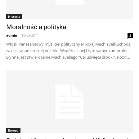
Historia
Moralność a polityka
admin
-
15/03/2011
2
Włoski renesansowy myśliciel polityczny Mikołaj Machiavelli uchodzi
za ojca współczesnej polityki. Współczesnej i tym samym amoralnej.
Słynne jest stwierdzenie Machiavellego ”Cel uświęca środki”. Różni...
Europa