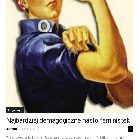
Obyczaje
Najbardziej demagogiczne hasło feministek
admin
-
15/11/2012
2
To oczywiście hasło "Równa praca za równą płacę". Niby słuszne.