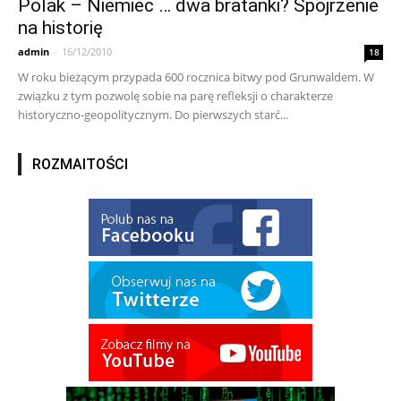
Polak – Niemiec … dwa bratanki? Spojrzenie
na historię
admin
-
16/12/2010
18
W roku bieżącym przypada 600 rocznica bitwy pod Grunwaldem. W
związku z tym pozwolę sobie na parę refleksji o charakterze
historyczno-geopolitycznym. Do pierwszych starć...
ROZMAITOŚCI