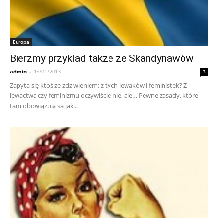
Europa
Bierzmy przyklad także ze Skandynawów
admin
-
15/01/2013
3
Zapyta się ktoś ze zdziwieniem: z tych lewaków i feministek? Z
lewactwa czy feminizmu oczywiście nie, ale… Pewne zasady, które
tam obowiązują są jak...