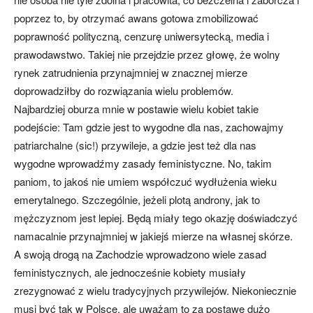
poprzez to, by otrzymać awans gotowa zmobilizować
poprawność polityczną, cenzurę uniwersytecką, media i
prawodawstwo. Takiej nie przejdzie przez głowę, że wolny
rynek zatrudnienia przynajmniej w znacznej mierze
doprowadziłby do rozwiązania wielu problemów.
Najbardziej oburza mnie w postawie wielu kobiet takie
podejście: Tam gdzie jest to wygodne dla nas, zachowajmy
patriarchalne (sic!) przywileje, a gdzie jest też dla nas
wygodne wprowadźmy zasady feministyczne. No, takim
paniom, to jakoś nie umiem współczuć wydłużenia wieku
emerytalnego. Szczególnie, jeżeli plotą androny, jak to
mężczyznom jest lepiej. Będą miały tego okazję doświadczyć
namacalnie przynajmniej w jakiejś mierze na własnej skórze.
A swoją drogą na Zachodzie wprowadzono wiele zasad
feministycznych, ale jednocześnie kobiety musiały
zrezygnować z wielu tradycyjnych przywilejów. Niekoniecznie
musi być tak w Polsce, ale uważam to za postawę dużo