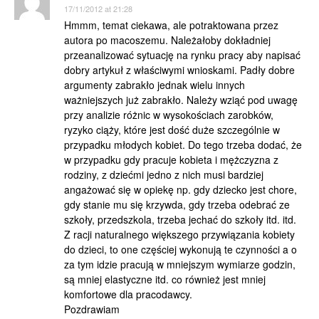
17/11/2012 at 21:28
Hmmm, temat ciekawa, ale potraktowana przez
autora po macoszemu. Należałoby dokładniej
przeanalizować sytuację na rynku pracy aby napisać
dobry artykuł z właściwymi wnioskami. Padły dobre
argumenty zabrakło jednak wielu innych
ważniejszych już zabrakło. Należy wziąć pod uwagę
przy analizie różnic w wysokościach zarobków,
ryzyko ciąży, które jest dość duże szczególnie w
przypadku młodych kobiet. Do tego trzeba dodać, że
w przypadku gdy pracuje kobieta i mężczyzna z
rodziny, z dziećmi jedno z nich musi bardziej
angażować się w opiekę np. gdy dziecko jest chore,
gdy stanie mu się krzywda, gdy trzeba odebrać ze
szkoły, przedszkola, trzeba jechać do szkoły itd. itd.
Z racji naturalnego większego przywiązania kobiety
do dzieci, to one częściej wykonują te czynności a o
za tym idzie pracują w mniejszym wymiarze godzin,
są mniej elastyczne itd. co również jest mniej
komfortowe dla pracodawcy.
Pozdrawiam