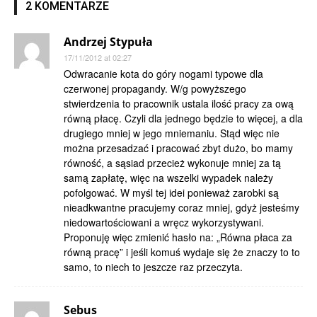
2 KOMENTARZE
Andrzej Stypuła
17/11/2012 at 02:27
Odwracanie kota do góry nogami typowe dla
czerwonej propagandy. W/g powyższego
stwierdzenia to pracownik ustala ilość pracy za ową
równą płacę. Czyli dla jednego będzie to więcej, a dla
drugiego mniej w jego mniemaniu. Stąd więc nie
można przesadzać i pracować zbyt dużo, bo mamy
równość, a sąsiad przecież wykonuje mniej za tą
samą zapłatę, więc na wszelki wypadek należy
pofolgować. W myśl tej idei ponieważ zarobki są
nieadkwantne pracujemy coraz mniej, gdyż jesteśmy
niedowartościowani a wręcz wykorzystywani.
Proponuję więc zmienić hasło na: „Równa płaca za
równą pracę” i jeśli komuś wydaje się że znaczy to to
samo, to niech to jeszcze raz przeczyta.
Sebus