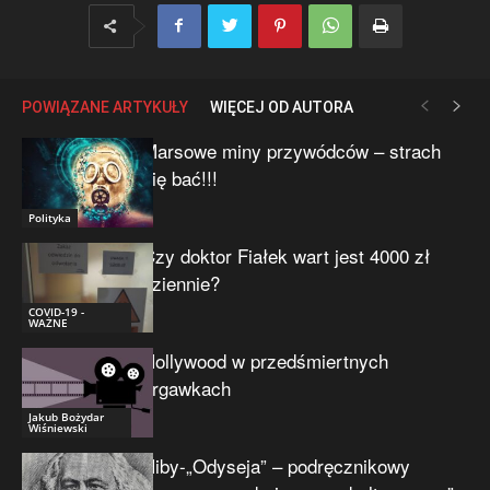
POWIĄZANE ARTYKUŁY
WIĘCEJ OD AUTORA
Marsowe miny przywódców – strach
się bać!!!
Polityka
Czy doktor Fiałek wart jest 4000 zł
dziennie?
COVID-19 -
WAŻNE
Hollywood w przedśmiertnych
drgawkach
Jakub Bożydar
Wiśniewski
Niby-„Odyseja” – podręcznikowy