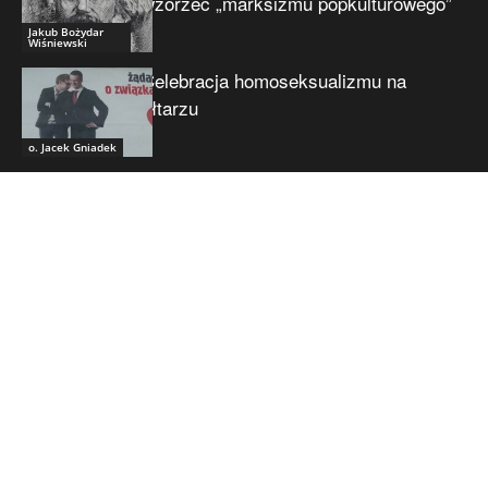
wzorzec „marksizmu popkulturowego”
Jakub Bożydar
Wiśniewski
Celebracja homoseksualizmu na
ołtarzu
o. Jacek Gniadek