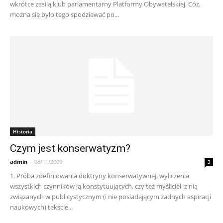
wkrótce zasilą klub parlamentarny Platformy Obywatelskiej. Cóż,
można się było tego spodziewać po...
Historia
Czym jest konserwatyzm?
admin
-
08/11/2009
3
1. Próba zdefiniowania doktryny konserwatywnej, wyliczenia
wszystkich czynników ją konstytuujących, czy też myślicieli z nią
związanych w publicystycznym (i nie posiadającym żadnych aspiracji
naukowych) tekście...