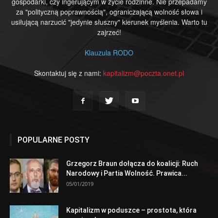
gospodarki, czy ingerującym w życie rodzinne. Nie przepadamy
za "polityczną poprawnością", ograniczającą wolność słowa i
usiłującą narzucić "jedynie słuszny" kierunek myślenia. Warto tu
zajrzeć!
Klauzula RODO
Skontaktuj się z nami:
kapitalizm@poczta.onet.pl
POPULARNE POSTY
Grzegorz Braun dołącza do koalicji: Ruch
Narodowy i Partia Wolność. Prawica...
05/01/2019
Kapitalizm w poduszce – prostota, która