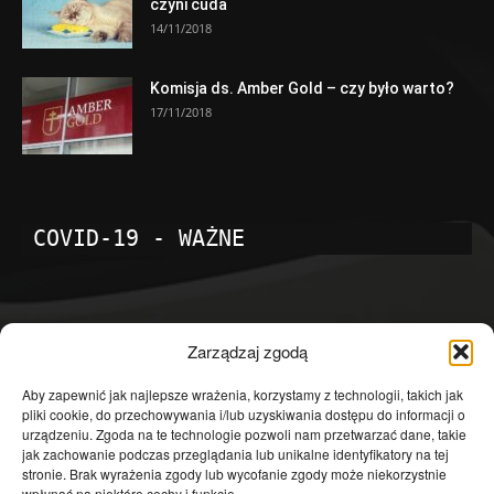
czyni cuda
14/11/2018
Komisja ds. Amber Gold – czy było warto?
17/11/2018
COVID-19 - WAŻNE
POPULARNE KATEGORIE
Zarządzaj zgodą
Temat dnia
4601
Aby zapewnić jak najlepsze wrażenia, korzystamy z technologii, takich jak
pliki cookie, do przechowywania i/lub uzyskiwania dostępu do informacji o
Publicystyka
4363
urządzeniu. Zgoda na te technologie pozwoli nam przetwarzać dane, takie
jak zachowanie podczas przeglądania lub unikalne identyfikatory na tej
Polityka
3639
stronie. Brak wyrażenia zgody lub wycofanie zgody może niekorzystnie
wpłynąć na niektóre cechy i funkcje.