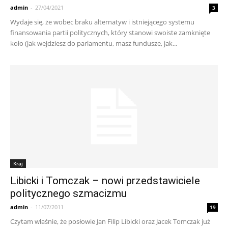
admin
-
27/04/2021
3
Wydaje się, że wobec braku alternatyw i istniejącego systemu
finansowania partii politycznych, który stanowi swoiste zamknięte
koło (jak wejdziesz do parlamentu, masz fundusze, jak...
Kraj
Libicki i Tomczak – nowi przedstawiciele
politycznego szmacizmu
admin
-
11/07/2011
19
Czytam właśnie, że posłowie Jan Filip Libicki oraz Jacek Tomczak już