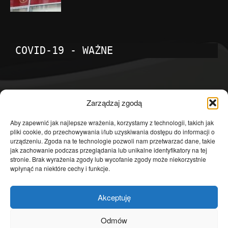
COVID-19 - WAŻNE
POPULARNE KATEGORIE
Zarządzaj zgodą
Temat dnia
4602
Aby zapewnić jak najlepsze wrażenia, korzystamy z technologii, takich jak
pliki cookie, do przechowywania i/lub uzyskiwania dostępu do informacji o
Publicystyka
4364
urządzeniu. Zgoda na te technologie pozwoli nam przetwarzać dane, takie
jak zachowanie podczas przeglądania lub unikalne identyfikatory na tej
Polityka
3640
stronie. Brak wyrażenia zgody lub wycofanie zgody może niekorzystnie
Polska
3462
wpłynąć na niektóre cechy i funkcje.
Społeczeństwo
2823
Akceptuję
Kraj
1290
Gospodarka
1230
Odmów