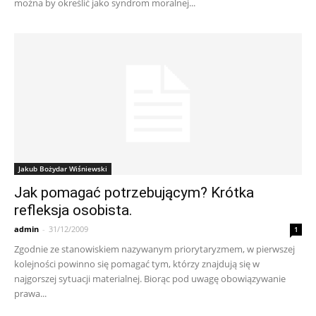
można by określić jako syndrom moralnej...
Jakub Bożydar Wiśniewski
Jak pomagać potrzebującym? Krótka
refleksja osobista.
admin
-
31/12/2009
1
Zgodnie ze stanowiskiem nazywanym priorytaryzmem, w pierwszej
kolejności powinno się pomagać tym, którzy znajdują się w
najgorszej sytuacji materialnej. Biorąc pod uwagę obowiązywanie
prawa...