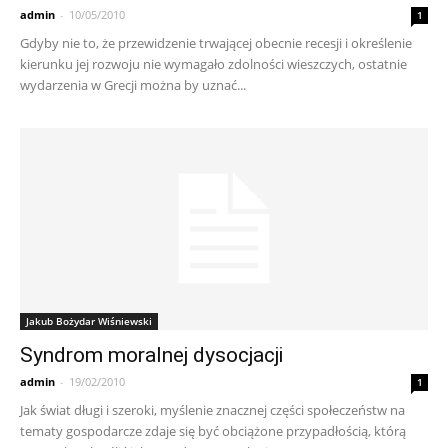
admin
-
10/05/2010
1
Gdyby nie to, że przewidzenie trwającej obecnie recesji i określenie
kierunku jej rozwoju nie wymagało zdolności wieszczych, ostatnie
wydarzenia w Grecji można by uznać...
Jakub Bożydar Wiśniewski
Syndrom moralnej dysocjacji
admin
-
19/02/2010
1
Jak świat długi i szeroki, myślenie znacznej części społeczeństw na
tematy gospodarcze zdaje się być obciążone przypadłością, którą