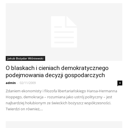
Jakub Bożydar Wiśniewski
O blaskach i cieniach demokratycznego
podejmowania decyzji gospodarczych
admin
-
02/11/2009
0
Zdaniem ekonomisty i filozofa libertariańskiego Hansa-Hermanna
Hoppego, demokracja – rozumiana jako ustrój polityczny – jest
najbardziej hołubionym ze świeckich bożyszcz współczesności.
Twierdzi on również,...