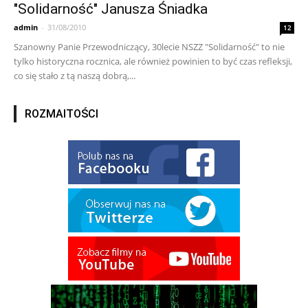
"Solidarność" Janusza Śniadka
admin
-
31/08/2010
12
Szanowny Panie Przewodniczący, 30lecie NSZZ "Solidarność" to nie
tylko historyczna rocznica, ale również powinien to być czas refleksji,
co się stało z tą naszą dobrą,...
ROZMAITOŚCI