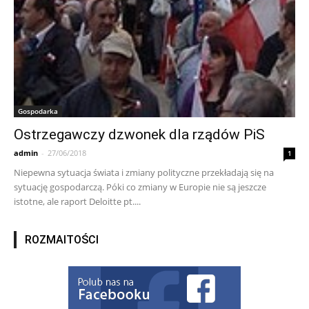
Gospodarka
Ostrzegawczy dzwonek dla rządów PiS
admin
-
27/06/2018
1
Niepewna sytuacja świata i zmiany polityczne przekładają się na
sytuację gospodarczą. Póki co zmiany w Europie nie są jeszcze
istotne, ale raport Deloitte pt....
ROZMAITOŚCI