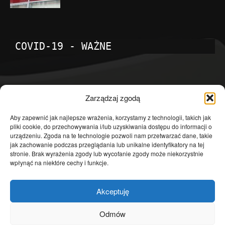
COVID-19 - WAŻNE
POPULARNE KATEGORIE
Zarządzaj zgodą
Temat dnia
4601
Aby zapewnić jak najlepsze wrażenia, korzystamy z technologii, takich jak
pliki cookie, do przechowywania i/lub uzyskiwania dostępu do informacji o
Publicystyka
4363
urządzeniu. Zgoda na te technologie pozwoli nam przetwarzać dane, takie
jak zachowanie podczas przeglądania lub unikalne identyfikatory na tej
Polityka
3639
stronie. Brak wyrażenia zgody lub wycofanie zgody może niekorzystnie
Polska
3462
wpłynąć na niektóre cechy i funkcje.
Społeczeństwo
2823
Akceptuję
Kraj
1290
Gospodarka
1230
Odmów
Europa
866