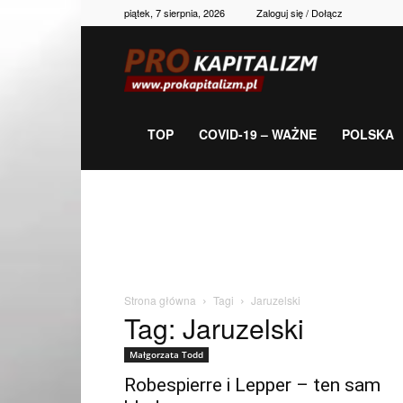
piątek, 7 sierpnia, 2026
Zaloguj się / Dołącz
Prokapitalizm,
gospodarka,
TOP
COVID-19 – WAŻNE
POLSKA
polityka,
historia,
Strona główna
Tagi
Jaruzelski
Tag: Jaruzelski
newsy
Małgorzata Todd
Robespierre i Lepper – ten sam