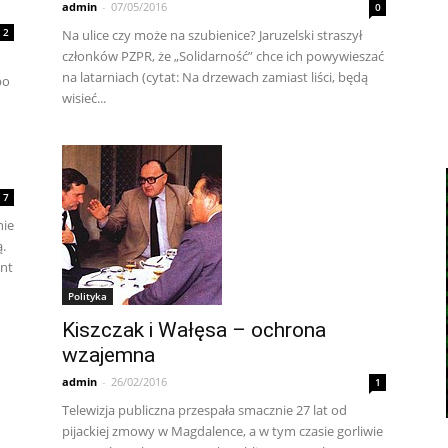
admin
-
07/05/2016
0
2
Na ulice czy może na szubienice? Jaruzelski straszył
członków PZPR, że „Solidarność” chce ich powywieszać
na latarniach (cytat: Na drzewach zamiast liści, będą
bo
wisieć...
7
nie
ą.
ent
Polityka
Kiszczak i Wałęsa – ochrona
wzajemna
admin
-
26/02/2016
1
Telewizja publiczna przespała smacznie 27 lat od
pijackiej zmowy w Magdalence, a w tym czasie gorliwie