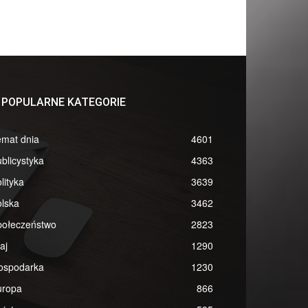
POPULARNE KATEGORIE
emat dnia
4601
blicystyka
4363
lityka
3639
lska
3462
połeczeństwo
2823
aj
1290
ospodarka
1230
uropa
866