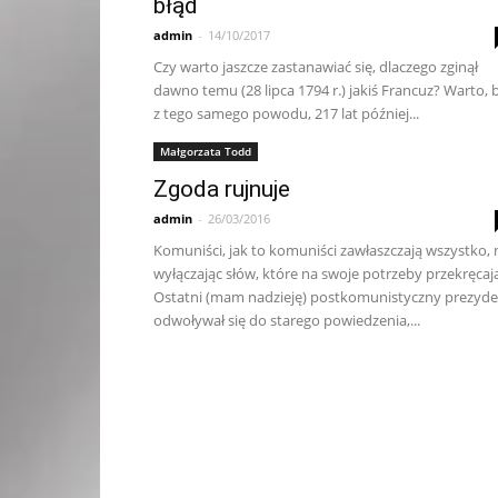
błąd
admin
-
14/10/2017
Czy warto jaszcze zastanawiać się, dlaczego zginął
dawno temu (28 lipca 1794 r.) jakiś Francuz? Warto, 
z tego samego powodu, 217 lat później...
Małgorzata Todd
Zgoda rujnuje
admin
-
26/03/2016
Komuniści, jak to komuniści zawłaszczają wszystko, 
wyłączając słów, które na swoje potrzeby przekręcaj
Ostatni (mam nadzieję) postkomunistyczny prezyd
odwoływał się do starego powiedzenia,...