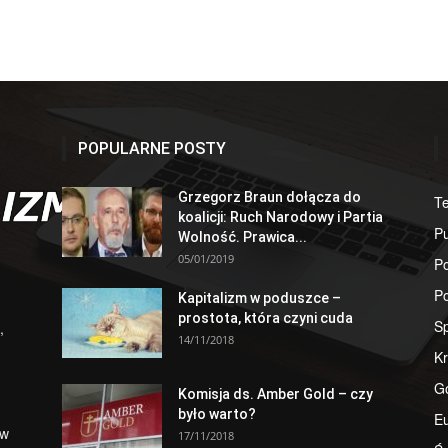
POPULARNE POSTY
Grzegorz Braun dołącza do
T
koalicji: Ruch Narodowy i Partia
Pu
Wolność. Prawica...
05/01/2019
Po
Po
Kapitalizm w poduszce –
prostota, która czyni cuda
S
,
14/11/2018
Kr
G
Komisja ds. Amber Gold – czy
było warto?
E
 w
17/11/2018