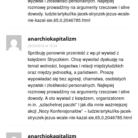
wyzwisk i złośliwości personalnych. Najlepiej
rozmowę prowadźmy na argumenty rzeczowe i silne
dowody. ludzie/artykul/ks-jacek-stryczek-jezus-wcale-
nie-kazal-sie,65,0,2046785.html
anarchiokapitalizm
28/03/2016 at 15:34
Spróbuję ponownie przenieść z wp.pl wywiad z
księdzem Stryczkiem. Chcę wywołać dyskusję na
temat wolności, bogactwa i relacji międzyludzkich
oraz między jednostką, a państwem. Proszę
wypowiadać się bez agresji, chamstwa, osobistych
wyzwisk i złośliwości personalnych. Najlepiej
rozmowę prowadźmy na argumenty rzeczowe i silne
dowody. A oto wywiad z księdzem, organizatorem
m.in. „szlachetnej paczki” i jak dla mnie ważniejszej
akcji „Nocy Konfensjonałów” – ludzie/artykul/ks-jacek-
stryczek-jezus-wcale-nie-kazal-sie,65,0,2046785.html
anarchiokapitalizm