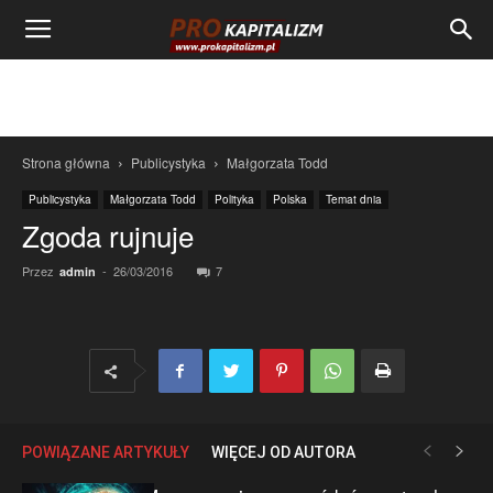
Strona główna
Publicystyka
Małgorzata Todd
Publicystyka
Małgorzata Todd
Polityka
Polska
Temat dnia
Zgoda rujnuje
Przez
-
26/03/2016
7
admin
POWIĄZANE ARTYKUŁY
WIĘCEJ OD AUTORA