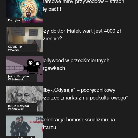
Marsowe miny przywódców – strach
się bać!!!
Polityka
Czy doktor Fiałek wart jest 4000 zł
dziennie?
COVID-19 -
WAŻNE
Hollywood w przedśmiertnych
drgawkach
Jakub Bożydar
Wiśniewski
Niby-„Odyseja” – podręcznikowy
wzorzec „marksizmu popkulturowego”
Jakub Bożydar
Wiśniewski
Celebracja homoseksualizmu na
ołtarzu