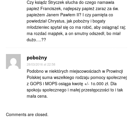
Czy ksiądz Stryczek słucha do czego namawia
papież Franciszek, najlepszy papież zaraz za św.
papieżem Janem Pawłem II? I czy pamięta co
powiedział Chrystus, jak pobożny i bogaty
młodzieniec spytał się co ma robić, aby osiągnąć raj;
ma rozdać majątek, a on smutny odszedł, bo miał
dużo….??
pobożny
28/03/2016 at 22:58
Podobno w niektórych miejscowościach w Prowincji
Polskiej suma wszelkiego rodzaju pomocy społecznej
z GOPS i MOPS osiąga kwotę +/- 1o.000 zł. Dla
spokoju społecznego i małej przestępczości to i tak
mała cena.
Comments are closed.