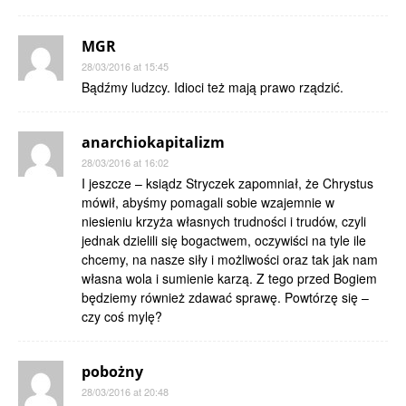
MGR
28/03/2016 at 15:45
Bądźmy ludzcy. Idioci też mają prawo rządzić.
anarchiokapitalizm
28/03/2016 at 16:02
I jeszcze – ksiądz Stryczek zapomniał, że Chrystus
mówił, abyśmy pomagali sobie wzajemnie w
niesieniu krzyża własnych trudności i trudów, czyli
jednak dzielili się bogactwem, oczywiści na tyle ile
chcemy, na nasze siły i możliwości oraz tak jak nam
własna wola i sumienie karzą. Z tego przed Bogiem
będziemy również zdawać sprawę. Powtórzę się –
czy coś mylę?
pobożny
28/03/2016 at 20:48