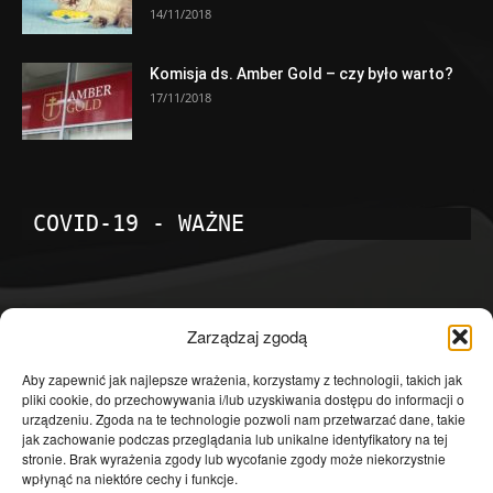
14/11/2018
Komisja ds. Amber Gold – czy było warto?
17/11/2018
COVID-19 - WAŻNE
POPULARNE KATEGORIE
Zarządzaj zgodą
Temat dnia
4601
Aby zapewnić jak najlepsze wrażenia, korzystamy z technologii, takich jak
pliki cookie, do przechowywania i/lub uzyskiwania dostępu do informacji o
Publicystyka
4363
urządzeniu. Zgoda na te technologie pozwoli nam przetwarzać dane, takie
jak zachowanie podczas przeglądania lub unikalne identyfikatory na tej
Polityka
3639
stronie. Brak wyrażenia zgody lub wycofanie zgody może niekorzystnie
Polska
3462
wpłynąć na niektóre cechy i funkcje.