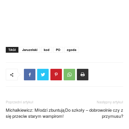
TAGI
Jaruzelski
kod
PO
zgoda
Poprzedni artykuł
Następny artykuł
Michalkiewicz: Młodzi zbuntują
Do szkoły – dobrowolnie czy z
się przeciw starym wampirom!
przymusu?