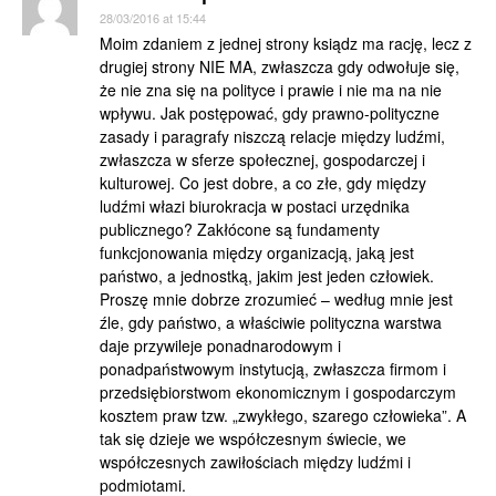
28/03/2016 at 15:44
Moim zdaniem z jednej strony ksiądz ma rację, lecz z
drugiej strony NIE MA, zwłaszcza gdy odwołuje się,
że nie zna się na polityce i prawie i nie ma na nie
wpływu. Jak postępować, gdy prawno-polityczne
zasady i paragrafy niszczą relacje między ludźmi,
zwłaszcza w sferze społecznej, gospodarczej i
kulturowej. Co jest dobre, a co złe, gdy między
ludźmi włazi biurokracja w postaci urzędnika
publicznego? Zakłócone są fundamenty
funkcjonowania między organizacją, jaką jest
państwo, a jednostką, jakim jest jeden człowiek.
Proszę mnie dobrze zrozumieć – według mnie jest
źle, gdy państwo, a właściwie polityczna warstwa
daje przywileje ponadnarodowym i
ponadpaństwowym instytucją, zwłaszcza firmom i
przedsiębiorstwom ekonomicznym i gospodarczym
kosztem praw tzw. „zwykłego, szarego człowieka”. A
tak się dzieje we współczesnym świecie, we
współczesnych zawiłościach między ludźmi i
podmiotami.