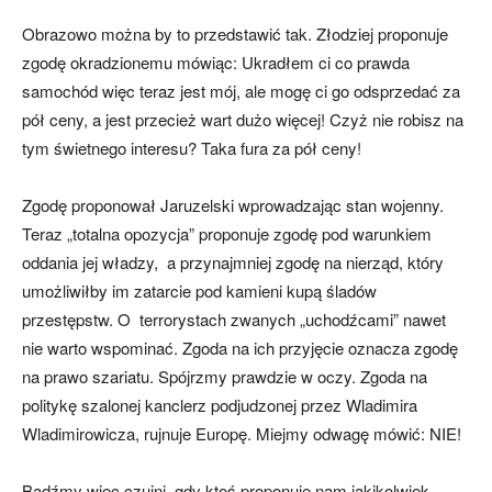
Obrazowo można by to przedstawić tak. Złodziej proponuje
zgodę okradzionemu mówiąc: Ukradłem ci co prawda
samochód więc teraz jest mój, ale mogę ci go odsprzedać za
pół ceny, a jest przecież wart dużo więcej! Czyż nie robisz na
tym świetnego interesu? Taka fura za pół ceny!
Zgodę proponował Jaruzelski wprowadzając stan wojenny.
Teraz „totalna opozycja” proponuje zgodę pod warunkiem
oddania jej władzy, a przynajmniej zgodę na nierząd, który
umożliwiłby im zatarcie pod kamieni kupą śladów
przestępstw. O terrorystach zwanych „uchodźcami” nawet
nie warto wspominać. Zgoda na ich przyjęcie oznacza zgodę
na prawo szariatu. Spójrzmy prawdzie w oczy. Zgoda na
politykę szalonej kanclerz podjudzonej przez Wladimira
Wladimirowicza, rujnuje Europę. Miejmy odwagę mówić: NIE!
Bądźmy więc czujni, gdy ktoś proponuje nam jakikolwiek