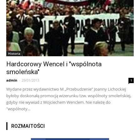
Historia
Hardcorowy Wencel i "wspólnota
smoleńska"
admin
-
29/01/2013
1
Wydane przez wydawnictwo M „Przebudzenie” Joanny Lichockiej
byłoby doskonałą promocją wizerunku tzw. wspólnoty smoleńskiej,
gdyby nie wywiad z Wojciechem Wenclem. Nie należę do
"wspólnoty...
ROZMAITOŚCI