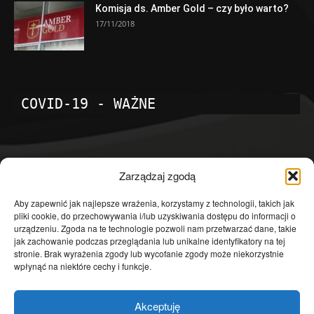
Komisja ds. Amber Gold – czy było warto?
17/11/2018
COVID-19 - WAŻNE
POPULARNE KATEGORIE
Zarządzaj zgodą
Temat dnia
4601
Aby zapewnić jak najlepsze wrażenia, korzystamy z technologii, takich jak
pliki cookie, do przechowywania i/lub uzyskiwania dostępu do informacji o
Publicystyka
4363
urządzeniu. Zgoda na te technologie pozwoli nam przetwarzać dane, takie
jak zachowanie podczas przeglądania lub unikalne identyfikatory na tej
Polityka
3639
stronie. Brak wyrażenia zgody lub wycofanie zgody może niekorzystnie
Polska
3462
wpłynąć na niektóre cechy i funkcje.
Społeczeństwo
2823
Akceptuję
Kraj
1290