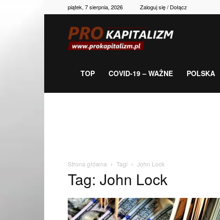
piątek, 7 sierpnia, 2026
Zaloguj się / Dołącz
Prokapitalizm,
gospodarka,
TOP
COVID-19 – WAŻNE
POLSKA
polityka,
historia,
Strona główna
Tagi
John Lock
Tag: John Lock
newsy