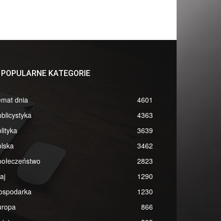
POPULARNE KATEGORIE
emat dnia
4601
blicystyka
4363
lityka
3639
lska
3462
połeczeństwo
2823
aj
1290
ospodarka
1230
uropa
866