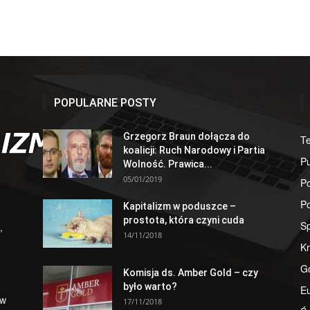
POPULARNE POSTY
Grzegorz Braun dołącza do
T
koalicji: Ruch Narodowy i Partia
Pu
Wolność. Prawica...
05/01/2019
Po
Po
Kapitalizm w poduszce –
prostota, która czyni cuda
S
,
14/11/2018
Kr
G
Komisja ds. Amber Gold – czy
było warto?
E
 w
17/11/2018