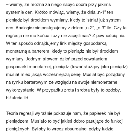
– wiemy, że można za niego nabyć dobra przy jakimś
systemie cen. Krótko mówiąc, wiemy, że dnia „n-1” ten
pieniądz był środkiem wymiany, kiedy to istniał już system
cen. Analogicznie postępujemy z dniem „n-2”, „n-3” itd. Czy ta
regresja nie ma końca i czy nie zapętli nas? Z pewnością nie.
W ten sposób odnajdujemy link między gospodarką
monetarną a barterem, kiedy to pieniądz nie był środkiem
wymiany. Jednym słowem dzień przed powstaniem
gospodarki monetarnej, pieniądz (towar służący jako pieniądz)
musiał mieć jakąś wcześniejszą cenę. Musiał być pożądany
na rynku barterowym ze względu na swoje niemonetarne
wykorzystanie. W przypadku złota i srebra były to ozdoby,
biżuteria itd.
Teoria regresji wyraźnie pokazuje nam, że papierek nie był
pieniądzem. Musiało to być jakieś dobro pasujące do funkcji
pieniężnych. Byłoby to wręcz absurdalne, gdyby ludzie