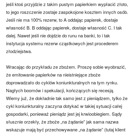
jeśli ktoś przyjdzie z takim pustym papierkiem wypłacić złoto,
to jego roszczenie zostaje zaspokojone kosztem innych osób.
Jeśli nie ma 100% rezerw, to A oddając papierek, dostaje
własność B. B oddając papierek, dostaje własność C. I tak
dalej. Nawet jeśli nie dojdzie do runu na banki, to i tak
instytucja systemu rezerw cząstkowych jest procederem
złodziejstwa.
Wracając do przykładu ze zbożem. Proszę sobie wyobrazić,
że emitowanie papierków na nieistniejące zboże
doprowadzało do cyklów koniunkturalnych na tym rynku.
Nagłych boomów i spekulacji, kończących się recesją.
Wiemy już, że dokładnie tak samo jest z pieniądzem, tylko że
cykl koniunkturalny zaczyna dotykać w takiej sytuacji całej
gospodarki, ponieważ pieniądz jest jej krwioobiegiem. Sądy
słusznie orzekły, że zboże „na żądanie” jak sama nazwa
wskazuje mają być przechowywane „na żądanie” (tutaj klient