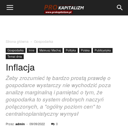
Strona główna
Gospodarka
Gospodarka
Inne
Mateusz Machaj
Polityka
Polska
Publicystyka
Temat dnia
Inflacja
Żeby zrozumieć tę bardzo prostą prawdę o
gospodarce wystarczy nie wychodzić poza
analizę marginalną i pamiętać o tym, że
gospodarka to system drobnych naczyń
połączonych, a "ogólny poziom cen" to
centralnoplanistyczny wymysł
Przez
-
09/09/2022
0
admin