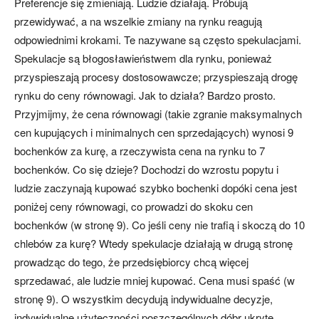
Preferencje się zmieniają. Ludzie działają. Próbują
przewidywać, a na wszelkie zmiany na rynku reagują
odpowiednimi krokami. Te nazywane są często spekulacjami.
Spekulacje są błogosławieństwem dla rynku, ponieważ
przyspieszają procesy dostosowawcze; przyspieszają drogę
rynku do ceny równowagi. Jak to działa? Bardzo prosto.
Przyjmijmy, że cena równowagi (takie zgranie maksymalnych
cen kupujących i minimalnych cen sprzedających) wynosi 9
bochenków za kurę, a rzeczywista cena na rynku to 7
bochenków. Co się dzieje? Dochodzi do wzrostu popytu i
ludzie zaczynają kupować szybko bochenki dopóki cena jest
poniżej ceny równowagi, co prowadzi do skoku cen
bochenków (w stronę 9). Co jeśli ceny nie trafią i skoczą do 10
chlebów za kurę? Wtedy spekulacje działają w drugą stronę
prowadząc do tego, że przedsiębiorcy chcą więcej
sprzedawać, ale ludzie mniej kupować. Cena musi spaść (w
stronę 9). O wszystkim decydują indywidualne decyzje,
indywidualne użyteczności poszczególnych dóbr ukryte