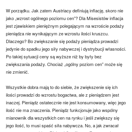
W porządku. Jak zatem Austriacy definiują inflację, skoro nie
jako „wzrost ogólnego poziomu cen”? Dla Misesistów inflacja
jest zjawiskiem pieniężnym polegającym na wzroście podaży
pieniądza nie wynikającym ze wzrostu ilości kruszcu.
Dlaczego? Bo zwiększanie się podaży pieniądza prowadzi
jedynie do spadku jego siły nabywczej i dystrybucji własności.
Po takiej sytuacji ceny są wyższe niż by były bez
zwiększania podaży. Chociaż „ogólny poziom cen” może się
nie zmienić.
Wszystkie dobra mają to do siebie, że zwiększenie się ich
ilości prowadzi do wzrostu bogactwa, ale z pieniądzem jest
inaczej. Pieniądz ostatecznie nie jest konsumowany, więc jego
ilość nie ma znaczenia. Pieniądz funkcjonuje jako wspólny
mianownik dla wszystkich cen na rynku i jeśli zwiększy się
jego ilość, to musi spaść siła nabywcza. No, a jak zwracał