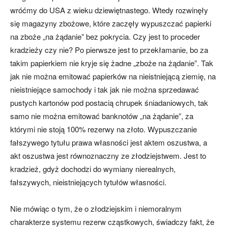
wróćmy do USA z wieku dziewiętnastego. Wtedy rozwinęły
się magazyny zbożowe, które zaczęły wypuszczać papierki
na zboże „na żądanie” bez pokrycia. Czy jest to proceder
kradzieży czy nie? Po pierwsze jest to przekłamanie, bo za
takim papierkiem nie kryje się żadne „zboże na żądanie”. Tak
jak nie można emitować papierków na nieistniejącą ziemię, na
nieistniejące samochody i tak jak nie można sprzedawać
pustych kartonów pod postacią chrupek śniadaniowych, tak
samo nie można emitować banknotów „na żądanie”, za
którymi nie stoją 100% rezerwy na złoto. Wypuszczanie
fałszywego tytułu prawa własności jest aktem oszustwa, a
akt oszustwa jest równoznaczny ze złodziejstwem. Jest to
kradzież, gdyż dochodzi do wymiany nierealnych,
fałszywych, nieistniejących tytułów własności.
Nie mówiąc o tym, że o złodziejskim i niemoralnym
charakterze systemu rezerw cząstkowych, świadczy fakt, że