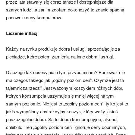
przez lata stawały się coraz tańsze i dostępniejsze dla
szarych ludzi, a zanim zdołam dokończyć to zdanie spadną
ponownie ceny komputerów.
Liczenie inflacji
Każdy na rynku produkuje dobra i usługi, sprzedając je za
pieniądze, które potem zamienia na inne dobra i usługi.
Dlaczego tak obsesyjnie o tym przypominam? Ponieważ nie
ma czegoś takiego jak „ogólny poziom cen”. Czymże jest ta
tajemnicza rzecz? Jest ważonym koszykiem różnych dóbr,
których konsumpcja utrzymuje się mniej więcej na tym
samym poziomie. Nie jest to „ogólny poziom cen”, tylko jest to
jakiś wymyślony abstrakcyjny koszyk, który waży jakieś
poszczególne dobra. Są to dobra konsumpcyjne, alkohol,
chleb itd. Ten „ogólny poziom cen” ignoruje ceny dóbr innych,
które zmieniają się częściej i ceny dóbr producenckich. Poza