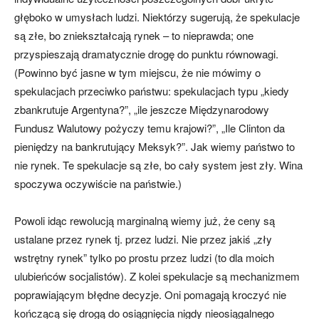
głęboko w umysłach ludzi. Niektórzy sugerują, że spekulacje
są złe, bo zniekształcają rynek – to nieprawda; one
przyspieszają dramatycznie drogę do punktu równowagi.
(Powinno być jasne w tym miejscu, że nie mówimy o
spekulacjach przeciwko państwu: spekulacjach typu „kiedy
zbankrutuje Argentyna?”, „ile jeszcze Międzynarodowy
Fundusz Walutowy pożyczy temu krajowi?”, „Ile Clinton da
pieniędzy na bankrutujący Meksyk?”. Jak wiemy państwo to
nie rynek. Te spekulacje są złe, bo cały system jest zły. Wina
spoczywa oczywiście na państwie.)
Powoli idąc rewolucją marginalną wiemy już, że ceny są
ustalane przez rynek tj. przez ludzi. Nie przez jakiś „zły
wstrętny rynek” tylko po prostu przez ludzi (to dla moich
ulubieńców socjalistów). Z kolei spekulacje są mechanizmem
poprawiającym błędne decyzje. Oni pomagają kroczyć nie
kończącą się drogą do osiągnięcia nigdy nieosiągalnego