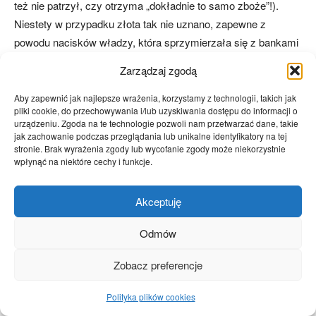
też nie patrzył, czy otrzyma „dokładnie to samo zboże”!).
Niestety w przypadku złota tak nie uznano, zapewne z
powodu nacisków władzy, która sprzymierzała się z bankami
do tego, aby korzystać na zwiększaniu pieniądza. Właściwie
Zarządzaj zgodą
nie powinniśmy mówić o zwiększaniu pieniądza. Na wolnym
rynku pieniądzem jest złoto, zaś „banknot” jest substytutem
Aby zapewnić jak najlepsze wrażenia, korzystamy z technologii, takich jak
pliki cookie, do przechowywania i/lub uzyskiwania dostępu do informacji o
pieniądza, a nie pieniądzem. Zatem jeśli banki wypuszczają
urządzeniu. Zgoda na te technologie pozwoli nam przetwarzać dane, takie
więcej papierków niż mają złota, wypuszczają substytuty
jak zachowanie podczas przeglądania lub unikalne identyfikatory na tej
stronie. Brak wyrażenia zgody lub wycofanie zgody może niekorzystnie
pieniężne. A do czego są te substytuty? No właśnie – do
wpłynąć na niektóre cechy i funkcje.
pieniędzy innych ludzi. Do własności innych ludzi.
Akceptuję
Banknoty bez 100% rezerw na żądanie powinny mieć
napisane na sobie: „ten banknot wyemitowany przez bank
Odmów
Machajosa zobowiązuje do wypłaty określonej ilości kruszcu
w momencie stawienia się klienta pod warunkiem, że bank
Zobacz preferencje
akurat będzie w stanie wypłacić te pieniądze, bo one nie
Polityka plików cookies
spoczywają w skarbcu tylko zostały użyczone innym jako