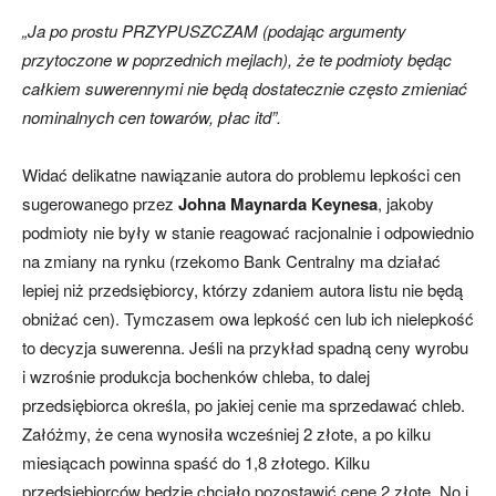
„Ja po prostu PRZYPUSZCZAM (podając argumenty
przytoczone w poprzednich mejlach), że te podmioty będąc
całkiem suwerennymi nie będą dostatecznie często zmieniać
nominalnych cen towarów, płac itd”.
Widać delikatne nawiązanie autora do problemu lepkości cen
sugerowanego przez
Johna Maynarda Keynesa
, jakoby
podmioty nie były w stanie reagować racjonalnie i odpowiednio
na zmiany na rynku (rzekomo Bank Centralny ma działać
lepiej niż przedsiębiorcy, którzy zdaniem autora listu nie będą
obniżać cen). Tymczasem owa lepkość cen lub ich nielepkość
to decyzja suwerenna. Jeśli na przykład spadną ceny wyrobu
i wzrośnie produkcja bochenków chleba, to dalej
przedsiębiorca określa, po jakiej cenie ma sprzedawać chleb.
Załóżmy, że cena wynosiła wcześniej 2 złote, a po kilku
miesiącach powinna spaść do 1,8 złotego. Kilku
przedsiębiorców będzie chciało pozostawić cenę 2 złote. No i