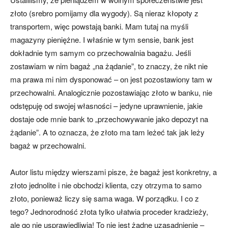
złoto (srebro pomijamy dla wygody). Są nieraz kłopoty z
transportem, więc powstają banki. Mam tutaj na myśli
magazyny pieniężne. I właśnie w tym sensie, bank jest
dokładnie tym samym co przechowalnia bagażu. Jeśli
zostawiam w nim bagaż „na żądanie”, to znaczy, że nikt nie
ma prawa mi nim dysponować – on jest pozostawiony tam w
przechowalni. Analogicznie pozostawiając złoto w banku, nie
odstępuję od swojej własności – jedyne uprawnienie, jakie
dostaje ode mnie bank to „przechowywanie jako depozyt na
żądanie”. A to oznacza, że złoto ma tam leżeć tak jak leży
bagaż w przechowalni.
Autor listu między wierszami pisze, że bagaż jest konkretny, a
złoto jednolite i nie obchodzi klienta, czy otrzyma to samo
złoto, ponieważ liczy się sama waga. W porządku. I co z
tego? Jednorodność złota tylko ułatwia proceder kradzieży,
ale go nie usprawiedliwia! To nie jest żadne uzasadnienie –