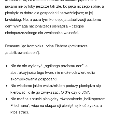
jajkami nie byłoby jeszcze tak źle, bo jajka niczego sobie, a
pieniądz to dobro dla gospodarki najważniejsze; to jej
krwiobieg. No, a poza tym koncepcja „stabilizacji poziomu
cen” wymaga nacjonalizacji pieniądza – czegoś
niedopuszczalnego dla zwolennika wolności.
Reasumując kompleks Irvina Fishera (prekursora
„stabilizowania cen”).
Nie da się wyliczyć „ogólnego poziomu cen”, a
abstrakcyjność tego tworu nie może odzwierciedlić
skomplikowania gospodarki.
Nie wiadomo jakim wskaźnikiem podaży pieniądza się
kierować i o ile go zwiększać. O 3% czy o 5%?.
Nie można zrzucić pieniędzy równomiernie „helikopterem
Friedmana”, więc na ekspansji pieniężnej ktoś zyska, a
ktoś straci.