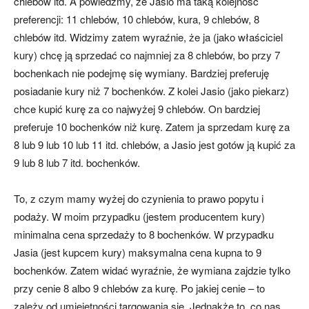
chlebów itd. A powiedzmy, że Jasio ma taką kolejność
preferencji: 11 chlebów, 10 chlebów, kura, 9 chlebów, 8
chlebów itd. Widzimy zatem wyraźnie, że ja (jako właściciel
kury) chcę ją sprzedać co najmniej za 8 chlebów, bo przy 7
bochenkach nie podejmę się wymiany. Bardziej preferuję
posiadanie kury niż 7 bochenków. Z kolei Jasio (jako piekarz)
chce kupić kurę za co najwyżej 9 chlebów. On bardziej
preferuje 10 bochenków niż kurę. Zatem ja sprzedam kurę za
8 lub 9 lub 10 lub 11 itd. chlebów, a Jasio jest gotów ją kupić za
9 lub 8 lub 7 itd. bochenków.
To, z czym mamy wyżej do czynienia to prawo popytu i
podaży. W moim przypadku (jestem producentem kury)
minimalna cena sprzedaży to 8 bochenków. W przypadku
Jasia (jest kupcem kury) maksymalna cena kupna to 9
bochenków. Zatem widać wyraźnie, że wymiana zajdzie tylko
przy cenie 8 albo 9 chlebów za kurę. Po jakiej cenie – to
zależy od umiejętności targowania się. Jednakże to, co nas