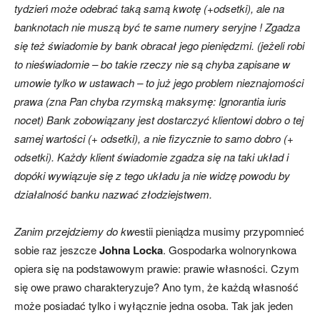
tydzień może odebrać taką samą kwotę (+odsetki), ale na
banknotach nie muszą być te same numery seryjne ! Zgadza
się też świadomie by bank obracał jego pieniędzmi. (jeżeli robi
to nieświadomie – bo takie rzeczy nie są chyba zapisane w
umowie tylko w ustawach – to już jego problem nieznajomości
prawa (zna Pan chyba rzymską maksymę: Ignorantia iuris
nocet) Bank zobowiązany jest dostarczyć klientowi dobro o tej
samej wartości (+ odsetki), a nie fizycznie to samo dobro (+
odsetki). Każdy klient świadomie zgadza się na taki układ i
dopóki wywiązuje się z tego układu ja nie widzę powodu by
działalność banku nazwać złodziejstwem.
Zanim przejdziemy do kw
estii pieniądza musimy przypomnieć
sobie raz jeszcze
Johna Locka
. Gospodarka wolnorynkowa
opiera się na podstawowym prawie: prawie własności. Czym
się owe prawo charakteryzuje? Ano tym, że każdą własność
może posiadać tylko i wyłącznie jedna osoba. Tak jak jeden