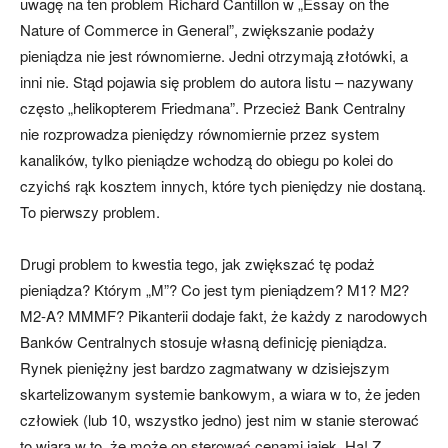
uwagę na ten problem Richard Cantillon w „Essay on the
Nature of Commerce in General”, zwiększanie podaży
pieniądza nie jest równomierne. Jedni otrzymają złotówki, a
inni nie. Stąd pojawia się problem do autora listu – nazywany
często „helikopterem Friedmana”. Przecież Bank Centralny
nie rozprowadza pieniędzy równomiernie przez system
kanalików, tylko pieniądze wchodzą do obiegu po kolei do
czyichś rąk kosztem innych, które tych pieniędzy nie dostaną.
To pierwszy problem.
Drugi problem to kwestia tego, jak zwiększać tę podaż
pieniądza? Którym „M”? Co jest tym pieniądzem? M1? M2?
M2-A? MMMF? Pikanterii dodaje fakt, że każdy z narodowych
Banków Centralnych stosuje własną definicję pieniądza.
Rynek pieniężny jest bardzo zagmatwany w dzisiejszym
skartelizowanym systemie bankowym, a wiara w to, że jeden
człowiek (lub 10, wszystko jedno) jest nim w stanie sterować
to wiara w to, że może on sterować cenami jajek. Ha! Z