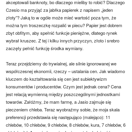
akceptowali banknoty, bo dlaczego mieliby to robić? Dlaczego
Czesio ma przyjąć za jabłka papierek z napisem „jeden
złoty”? Jaką to w ogóle może mieć wartość poza tym, że
można tym troszeczkę rozpalić w piecu? Papier jest dobrem
zbyt obfitym, aby spełnić funkcje pieniężne, dlatego rynek
wybrał kruszec. Z tej i kilku innych przyczyn, złoto i srebro
zaczęły pełnić funkcję środka wymiany.
Teraz przejdziemy do trywialnej, ale silnie ignorowanej we
współczesnej ekonomii, rzeczy – ustalania cen. Jak wiadomo
kluczem do kształtowania się cen jest subiektywizm
konsumentów i producentów. Czym jest jednak cena? Cena
jest relacją wymienną między poszczególnymi jednostkami
towarów. Załóżmy, że mam farmę, a Jasio zajmuje się
pieczeniem chleba. Teraz wyobraźmy sobie, że moja skala
preferencji przedstawia się następująco (malejąco): 11
chlebów, 10 chlebów, 9 chlebów, 8 chlebów, kura, 7 chlebów, 6