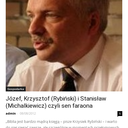
Gospodarka
Józef, Krzysztof (Rybiński) i Stanisław
(Michalkiewicz) czyli sen faraona
admin
-
08/08/2012
5
„Biblia jest bardzo mądrą księgą – pisze Krzysiek Rybiński – i warto
do niej sięgać zawsze, ale szczególnie w momentach przełomowych