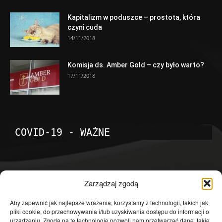
Kapitalizm w poduszce – prostota, która
czyni cuda
14/11/2018
Komisja ds. Amber Gold – czy było warto?
17/11/2018
COVID-19 - WAŻNE
POPULARNE KATEGORIE
Zarządzaj zgodą
Temat dnia
4601
Aby zapewnić jak najlepsze wrażenia, korzystamy z technologii, takich jak
pliki cookie, do przechowywania i/lub uzyskiwania dostępu do informacji o
Publicystyka
4363
urządzeniu. Zgoda na te technologie pozwoli nam przetwarzać dane, takie