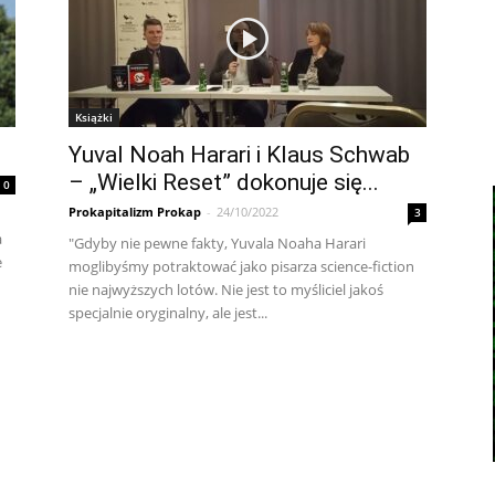
Książki
Yuval Noah Harari i Klaus Schwab
– „Wielki Reset” dokonuje się...
0
Prokapitalizm Prokap
-
24/10/2022
3
a
"Gdyby nie pewne fakty, Yuvala Noaha Harari
e
moglibyśmy potraktować jako pisarza science-fiction
nie najwyższych lotów. Nie jest to myśliciel jakoś
specjalnie oryginalny, ale jest...