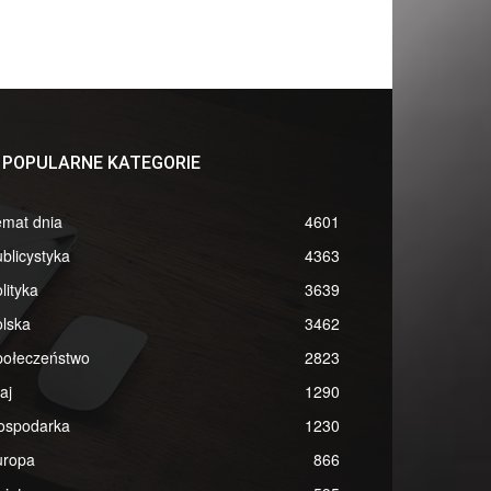
POPULARNE KATEGORIE
emat dnia
4601
blicystyka
4363
lityka
3639
lska
3462
połeczeństwo
2823
aj
1290
ospodarka
1230
uropa
866