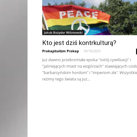
Jakub Bożydar Wiśniewski
Kto jest dziś kontrkulturą?
Prokapitalizm Prokap
-
10/10/2023
Już dawno przebrzmiała epoka "ostój cywilizacji" i
"jaśniejących miast na wzgórzach" stawiających czoł
"barbarzyńskim hordom" i "imperiom zła". Wszystki
reżimy tego świata są już...