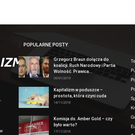
POPULARNE POSTY
Grzegorz Braun dołącza do
T
koalicji: Ruch Narodowy i Partia
Pu
Wolność. Prawica...
05/01/2019
Po
Po
Kapitalizm w poduszce –
prostota, która czyni cuda
S
,
14/11/2018
Kr
G
Komisja ds. Amber Gold – czy
było warto?
E
 w
17/11/2018