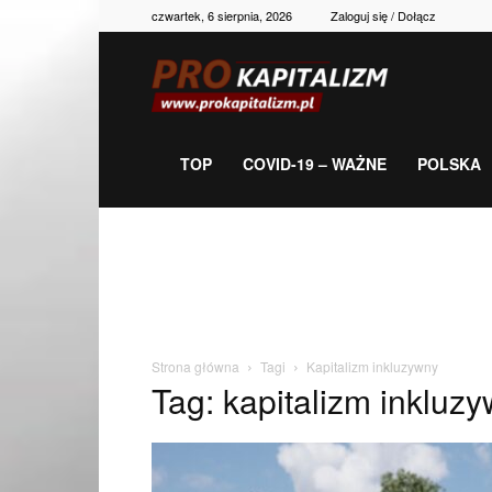
czwartek, 6 sierpnia, 2026
Zaloguj się / Dołącz
Prokapitalizm,
gospodarka,
TOP
COVID-19 – WAŻNE
POLSKA
polityka,
historia,
Strona główna
Tagi
Kapitalizm inkluzywny
Tag: kapitalizm inkluz
newsy