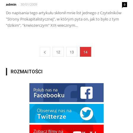
admin
-
30/01/2009
0
Do napisania tego artykułu skłonił mnie list jednego z Czytelników
"Strony Prokapitalistycznej", w którym pyta on, jak to było z tym
"dzikim", "krwiożerczym" XIX-wiecznym...
12
13
14
ROZMAITOŚCI